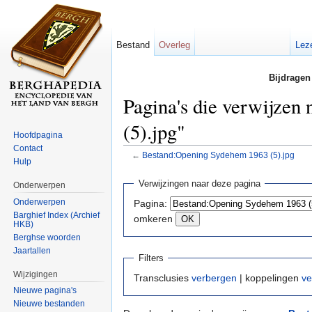
Bestand
Overleg
Lez
Bijdragen
Pagina's die verwijze
(5).jpg"
Hoofdpagina
Contact
←
Bestand:Opening Sydehem 1963 (5).jpg
Hulp
Ga naar:
navigatie
,
zoeken
Verwijzingen naar deze pagina
Onderwerpen
Onderwerpen
Pagina:
Barghief Index (Archief
omkeren
HKB)
Berghse woorden
Jaartallen
Filters
Wijzigingen
Transclusies
verbergen
| koppelingen
ve
Nieuwe pagina's
Nieuwe bestanden