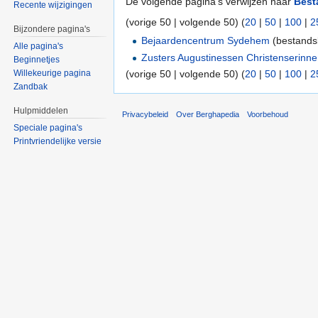
De volgende pagina's verwijzen naar
Best
Recente wijzigingen
(vorige 50 | volgende 50) (
20
|
50
|
100
|
2
Bijzondere pagina's
Bejaardencentrum Sydehem
(bestandsk
Alle pagina's
Zusters Augustinessen Christenserinn
Beginnetjes
(vorige 50 | volgende 50) (
20
|
50
|
100
|
2
Willekeurige pagina
Zandbak
Hulpmiddelen
Privacybeleid
Over Berghapedia
Voorbehoud
Speciale pagina's
Printvriendelijke versie