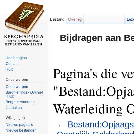
Bestand
Overleg
Lez
Bijdragen aan B
Hoofdpagina
Contact
Pagina's die v
Hulp
Onderwerpen
"Bestand:Opjaa
Onderwerpen
Barghief Index (Archief
HKB)
Waterleiding O
Berghse woorden
Jaartallen
Wijzigingen
←
Bestand:Opjaagst
Nieuwe pagina's
Nieuwe bestanden