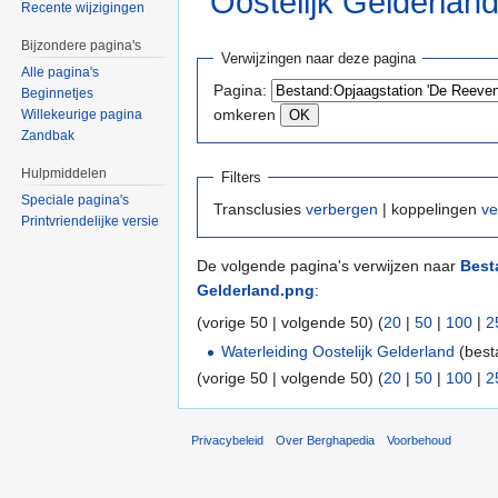
Oostelijk Gelderlan
Recente wijzigingen
Ga naar:
navigatie
,
zoeken
Bijzondere pagina's
Verwijzingen naar deze pagina
Alle pagina's
Pagina:
Beginnetjes
omkeren
Willekeurige pagina
Zandbak
Hulpmiddelen
Filters
Speciale pagina's
Transclusies
verbergen
| koppelingen
ve
Printvriendelijke versie
De volgende pagina's verwijzen naar
Best
Gelderland.png
:
(vorige 50 | volgende 50) (
20
|
50
|
100
|
2
Waterleiding Oostelijk Gelderland
(best
(vorige 50 | volgende 50) (
20
|
50
|
100
|
2
Privacybeleid
Over Berghapedia
Voorbehoud