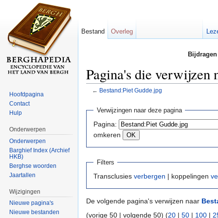
Bestand
Overleg
Lez
Bijdragen
Pagina's die verwijzen
←
Bestand:Piet Gudde.jpg
Hoofdpagina
Ga naar:
navigatie
,
zoeken
Contact
Verwijzingen naar deze pagina
Hulp
Pagina:
Onderwerpen
omkeren
Onderwerpen
Barghief Index (Archief
HKB)
Filters
Berghse woorden
Jaartallen
Transclusies
verbergen
| koppelingen
ve
Wijzigingen
De volgende pagina's verwijzen naar
Best
Nieuwe pagina's
Nieuwe bestanden
(vorige 50 | volgende 50) (
20
|
50
|
100
|
2