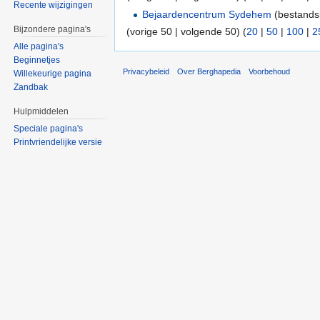
Recente wijzigingen
Bejaardencentrum Sydehem
(bestandsk
Bijzondere pagina's
(vorige 50 | volgende 50) (
20
|
50
|
100
|
2
Alle pagina's
Beginnetjes
Privacybeleid
Over Berghapedia
Voorbehoud
Willekeurige pagina
Zandbak
Hulpmiddelen
Speciale pagina's
Printvriendelijke versie