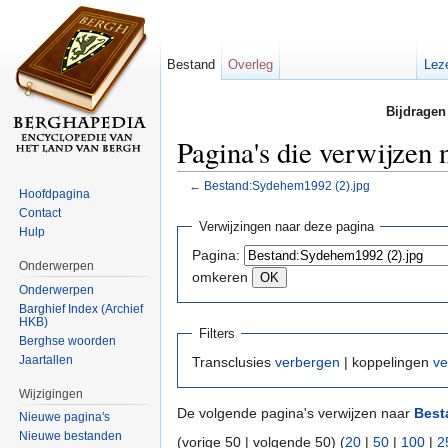
Bestand
Overleg
Lez
Bijdragen
Pagina's die verwijzen
←
Bestand:Sydehem1992 (2).jpg
Hoofdpagina
Ga naar:
navigatie
,
zoeken
Contact
Verwijzingen naar deze pagina
Hulp
Pagina:
Onderwerpen
omkeren
Onderwerpen
Barghief Index (Archief
HKB)
Filters
Berghse woorden
Jaartallen
Transclusies
verbergen
| koppelingen
ve
Wijzigingen
De volgende pagina's verwijzen naar
Best
Nieuwe pagina's
Nieuwe bestanden
(vorige 50 | volgende 50) (
20
|
50
|
100
|
2