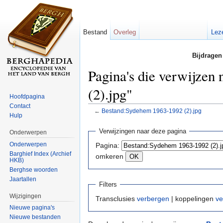
Bestand
Overleg
Lez
Bijdragen
Pagina's die verwijze
(2).jpg"
Hoofdpagina
Contact
←
Bestand:Sydehem 1963-1992 (2).jpg
Hulp
Ga naar:
navigatie
,
zoeken
Verwijzingen naar deze pagina
Onderwerpen
Onderwerpen
Pagina:
Barghief Index (Archief
omkeren
HKB)
Berghse woorden
Jaartallen
Filters
Wijzigingen
Transclusies
verbergen
| koppelingen
ve
Nieuwe pagina's
Nieuwe bestanden