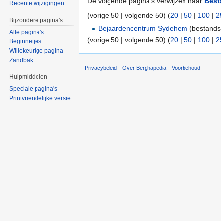
De volgende pagina's verwijzen naar
Best
Recente wijzigingen
(vorige 50 | volgende 50) (
20
|
50
|
100
|
2
Bijzondere pagina's
Bejaardencentrum Sydehem
(bestandsk
Alle pagina's
(vorige 50 | volgende 50) (
20
|
50
|
100
|
2
Beginnetjes
Willekeurige pagina
Zandbak
Privacybeleid
Over Berghapedia
Voorbehoud
Hulpmiddelen
Speciale pagina's
Printvriendelijke versie