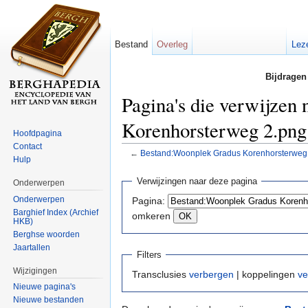
Bestand
Overleg
Lez
Bijdragen
Pagina's die verwijzen
Korenhorsterweg 2.png
Hoofdpagina
Contact
←
Bestand:Woonplek Gradus Korenhorsterweg
Hulp
Ga naar:
navigatie
,
zoeken
Verwijzingen naar deze pagina
Onderwerpen
Onderwerpen
Pagina:
Barghief Index (Archief
omkeren
HKB)
Berghse woorden
Jaartallen
Filters
Wijzigingen
Transclusies
verbergen
| koppelingen
ve
Nieuwe pagina's
Nieuwe bestanden