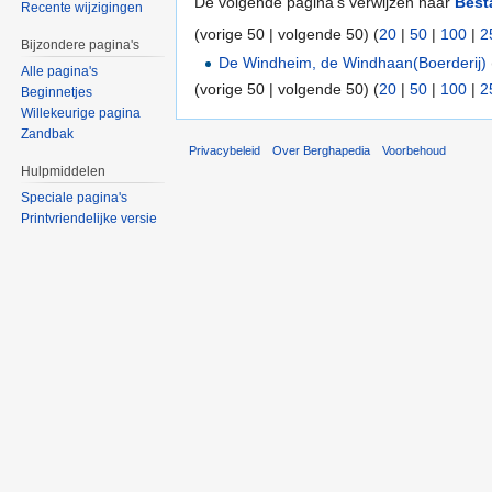
De volgende pagina's verwijzen naar
Best
Recente wijzigingen
(vorige 50 | volgende 50) (
20
|
50
|
100
|
2
Bijzondere pagina's
De Windheim, de Windhaan(Boerderij)
Alle pagina's
(vorige 50 | volgende 50) (
20
|
50
|
100
|
2
Beginnetjes
Willekeurige pagina
Zandbak
Privacybeleid
Over Berghapedia
Voorbehoud
Hulpmiddelen
Speciale pagina's
Printvriendelijke versie