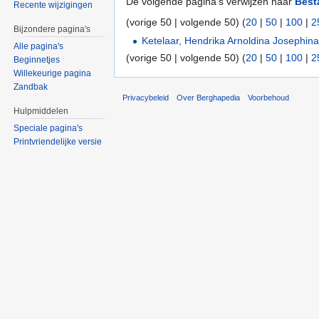
De volgende pagina's verwijzen naar
Best
Recente wijzigingen
(vorige 50 | volgende 50) (
20
|
50
|
100
|
2
Bijzondere pagina's
Ketelaar, Hendrika Arnoldina Josephin
Alle pagina's
(vorige 50 | volgende 50) (
20
|
50
|
100
|
2
Beginnetjes
Willekeurige pagina
Zandbak
Privacybeleid
Over Berghapedia
Voorbehoud
Hulpmiddelen
Speciale pagina's
Printvriendelijke versie