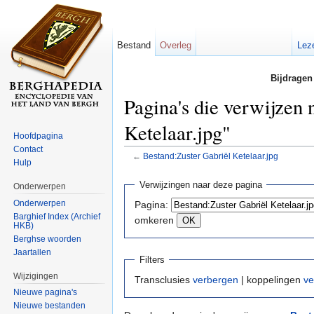
Bestand
Overleg
Lez
Bijdragen
Pagina's die verwijzen 
Ketelaar.jpg"
Hoofdpagina
Contact
←
Bestand:Zuster Gabriël Ketelaar.jpg
Hulp
Ga naar:
navigatie
,
zoeken
Verwijzingen naar deze pagina
Onderwerpen
Onderwerpen
Pagina:
Barghief Index (Archief
omkeren
HKB)
Berghse woorden
Jaartallen
Filters
Wijzigingen
Transclusies
verbergen
| koppelingen
ve
Nieuwe pagina's
Nieuwe bestanden