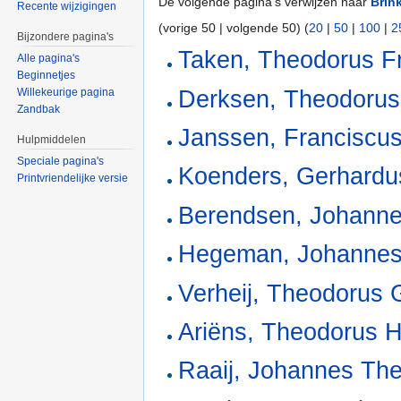
De volgende pagina's verwijzen naar
Brin
Recente wijzigingen
(vorige 50 | volgende 50) (
20
|
50
|
100
|
2
Bijzondere pagina's
Taken, Theodorus F
Alle pagina's
Beginnetjes
Derksen, Theodorus
Willekeurige pagina
Zandbak
Janssen, Franciscu
Hulpmiddelen
Speciale pagina's
Koenders, Gerhardu
Printvriendelijke versie
Berendsen, Johanne
Hegeman, Johannes
Verheij, Theodorus 
Ariëns, Theodorus 
Raaij, Johannes Th