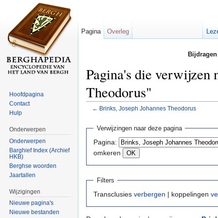
Pagina
Overleg
Lez
Bijdragen
Pagina's die verwijzen 
Theodorus"
Hoofdpagina
Contact
←
Brinks, Joseph Johannes Theodorus
Hulp
Ga naar:
navigatie
,
zoeken
Verwijzingen naar deze pagina
Onderwerpen
Onderwerpen
Pagina:
Barghief Index (Archief
omkeren
HKB)
Berghse woorden
Jaartallen
Filters
Wijzigingen
Transclusies
verbergen
| koppelingen
ve
Nieuwe pagina's
Nieuwe bestanden