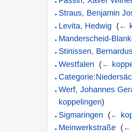
Fassin, Xaver Wilhe
Straus, Benjamin J
Levita, Hedwig
‎
(
← k
Manderscheid-Blank
Stinissen, Bernardu
Westfalen
‎
(
← koppe
Categorie:Niedersäc
Werf, Johannes Ger
koppelingen
)
Sigmaringen
‎
(
← kop
Meinwerkstraße
‎
(
← 