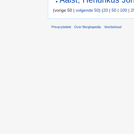
Aalst, Hendrikus Jo
(vorige 50 |
volgende 50
) (
20
|
50
|
100
|
2
Privacybeleid
Over Berghapedia
Voorbehoud