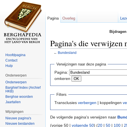
Pagina
Overleg
Lez
Bijdragen
Pagina's die verwijzen
←
Bundesland
Hoofdpagina
Ga naar:
navigatie
,
zoeken
Contact
Verwijzingen naar deze pagina
Hulp
Pagina:
Onderwerpen
omkeren
Onderwerpen
Barghief Index (Archief
HKB)
Filters
Berghse woorden
Jaartallen
Transclusies
verbergen
| koppelingen
ve
Wijzigingen
De volgende pagina's verwijzen naar
Bund
Nieuwe pagina's
Nieuwe bestanden
(vorige 50 |
volgende 50
) (
20
|
50
|
100
|
2