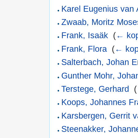
Karel Eugenius van
Zwaab, Moritz Mose
Frank, Isaäk
‎
(
← kop
Frank, Flora
‎
(
← kop
Salterbach, Johan E
Gunther Mohr, Joha
Terstege, Gerhard
‎
(
Koops, Johannes Fr
Karsbergen, Gerrit 
Steenakker, Johann