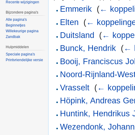
Recente wijzigingen
Emmerik
‎
(
← koppel
Bijzondere pagina's
Alle pagina's
Elten
‎
(
← koppeling
Beginnetjes
Willekeurige pagina
Duitsland
‎
(
← koppe
Zandbak
Bunck, Hendrik
‎
(
← 
Hulpmiddelen
Speciale pagina's
Booij, Franciscus J
Printvriendelijke versie
Noord-Rijnland-West
Vrasselt
‎
(
← koppeli
Höpink, Andreas Ger
Huntink, Hendrikus
Wezendonk, Johann