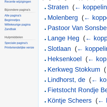
Recente wijzigingen
Straten
‎
(
← koppeli
Bijzondere pagina's
Alle pagina's
Molenberg
‎
(
← kopp
Beginnetjes
Willekeurige pagina
Pastoor Van Sonsbe
Zandbak
Lange Heg
‎
(
← kopp
Hulpmiddelen
Speciale pagina's
Slotlaan
‎
(
← koppeli
Printvriendelijke versie
Heksenkoel
‎
(
← kop
Kerkweg Stokkum
‎
(
Lindhorst, de
‎
(
← ko
Fietstocht Rondje B
Köntje Scheers
‎
(
← 