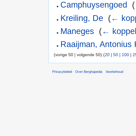
Camphuysengoed
‎
(
Kreiling, De
‎
(
← kop
Maneges
‎
(
← koppel
Raaijman, Antonius 
(vorige 50 | volgende 50) (
20
|
50
|
100
|
2
Privacybeleid
Over Berghapedia
Voorbehoud