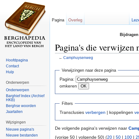
Pagina
Overleg
Lez
Bijdragen
Pagina's die verwijze
←
Camphuysenweg
Hoofdpagina
Ga naar:
navigatie
,
zoeken
Contact
Verwijzingen naar deze pagina
Hulp
Pagina:
Onderwerpen
omkeren
Onderwerpen
Barghief Index (Archief
HKB)
Filters
Berghse woorden
Jaartallen
Transclusies
verbergen
| koppelingen
ve
Wijzigingen
De volgende pagina's verwijzen naar
Cam
Nieuwe pagina's
Nieuwe bestanden
(vorige 50 | volgende 50) (
20
|
50
|
100
|
2