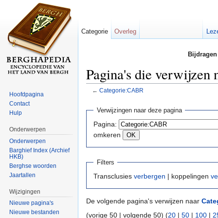
Categorie
Overleg
Lez
Bijdragen
Pagina's die verwijzen
←
Categorie:CABR
Hoofdpagina
Ga naar:
navigatie
,
zoeken
Contact
Verwijzingen naar deze pagina
Hulp
Pagina:
Onderwerpen
omkeren
Onderwerpen
Barghief Index (Archief
HKB)
Filters
Berghse woorden
Jaartallen
Transclusies
verbergen
| koppelingen
ve
Wijzigingen
De volgende pagina's verwijzen naar
Cate
Nieuwe pagina's
Nieuwe bestanden
(vorige 50 | volgende 50) (
20
|
50
|
100
|
2