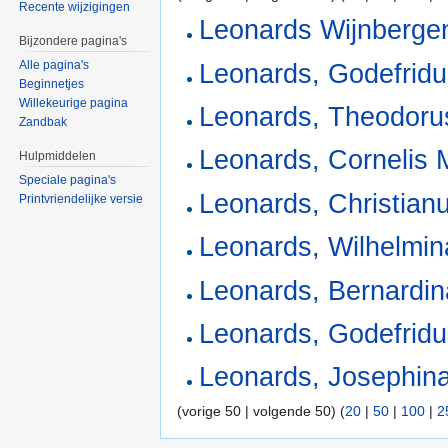
Recente wijzigingen
Leonards Wijnberge
Bijzondere pagina's
Alle pagina's
Leonards, Godefrid
Beginnetjes
Willekeurige pagina
Leonards, Theodoru
Zandbak
Leonards, Cornelis 
Hulpmiddelen
Speciale pagina's
Leonards, Christian
Printvriendelijke versie
Leonards, Wilhelmin
Leonards, Bernardin
Leonards, Godefrid
Leonards, Josephin
(vorige 50 | volgende 50) (
20
|
50
|
100
|
2