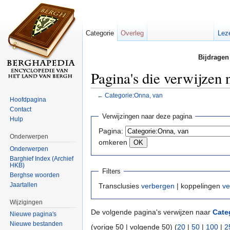
Categorie
Overleg
Lez
Bijdragen
Pagina's die verwijzen
←
Categorie:Onna, van
Hoofdpagina
Ga naar:
navigatie
,
zoeken
Contact
Verwijzingen naar deze pagina
Hulp
Pagina:
Onderwerpen
omkeren
Onderwerpen
Barghief Index (Archief
HKB)
Filters
Berghse woorden
Jaartallen
Transclusies
verbergen
| koppelingen
ve
Wijzigingen
De volgende pagina's verwijzen naar
Cate
Nieuwe pagina's
Nieuwe bestanden
(vorige 50 | volgende 50) (
20
|
50
|
100
|
2