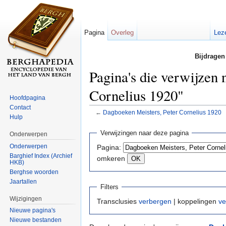
Pagina
Overleg
Lez
Bijdragen
Pagina's die verwijzen
Cornelius 1920"
Hoofdpagina
Contact
←
Dagboeken Meisters, Peter Cornelius 1920
Hulp
Ga naar:
navigatie
,
zoeken
Verwijzingen naar deze pagina
Onderwerpen
Onderwerpen
Pagina:
Barghief Index (Archief
omkeren
HKB)
Berghse woorden
Jaartallen
Filters
Wijzigingen
Transclusies
verbergen
| koppelingen
ve
Nieuwe pagina's
Nieuwe bestanden