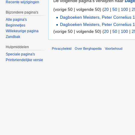
De volgende pagina's verwijzen naar
Dagb
Recente wijzigingen
(vorige 50 | volgende 50) (
20
|
50
|
100
|
2
Bijzondere pagina's
Dagboeken Meisters, Peter Cornelius 
Alle pagina's
Dagboeken Meisters, Peter Cornelius 
Beginnetjes
(vorige 50 | volgende 50) (
20
|
50
|
100
|
2
Willekeurige pagina
Zandbak
Hulpmiddelen
Privacybeleid
Over Berghapedia
Voorbehoud
Speciale pagina's
Printvriendelijke versie