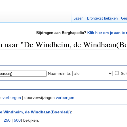
Lezen
Brontekst bekijken
Ges
Bijdragen aan Berghapedia?
Klik hier om je aan te
en naar "De Windheim, de Windhaan(Bo
Naamruimte:
Sel
en
verbergen
| doorverwijzingen
verbergen
e Windheim, de Windhaan(Boerderij)
:
0
|
250
|
500
) bekijken.