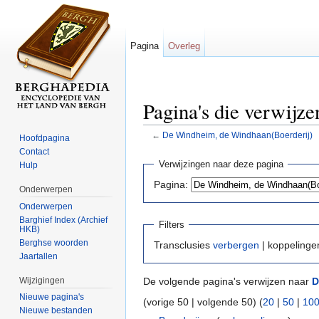
Pagina
Overleg
Pagina's die verwijz
←
De Windheim, de Windhaan(Boerderij)
Hoofdpagina
Ga naar:
navigatie
,
zoeken
Contact
Verwijzingen naar deze pagina
Hulp
Pagina:
Onderwerpen
Onderwerpen
Barghief Index (Archief
Filters
HKB)
Berghse woorden
Transclusies
verbergen
| koppeling
Jaartallen
Wijzigingen
De volgende pagina's verwijzen naar
D
Nieuwe pagina's
(vorige 50 | volgende 50) (
20
|
50
|
10
Nieuwe bestanden