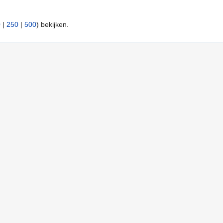
0
|
250
|
500
) bekijken.