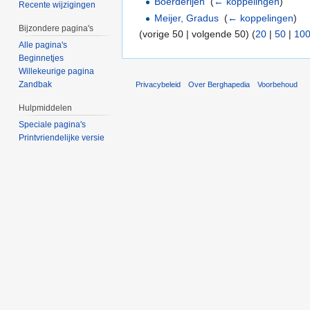
Boerderijen
‎
(
← koppelingen
)
Recente wijzigingen
Meijer, Gradus
‎
(
← koppelingen
)
Bijzondere pagina's
(vorige 50 | volgende 50) (
20
|
50
|
10
Alle pagina's
Beginnetjes
Willekeurige pagina
Zandbak
Privacybeleid
Over Berghapedia
Voorbehoud
Hulpmiddelen
Speciale pagina's
Printvriendelijke versie