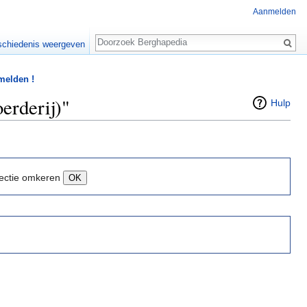
Aanmelden
Zoeken
chiedenis weergeven
 melden !
erderij)"
Hulp
ectie omkeren