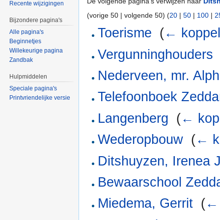
De volgende pagina's verwijzen naar
Dits
Recente wijzigingen
(vorige 50 | volgende 50) (
20
|
50
|
100
|
2
Bijzondere pagina's
Toerisme
‎
(
← koppel
Alle pagina's
Beginnetjes
Vergunninghouders
Willekeurige pagina
Zandbak
Nederveen, mr. Alp
Hulpmiddelen
Speciale pagina's
Telefoonboek Zedd
Printvriendelijke versie
Langenberg
‎
(
← kop
Wederopbouw
‎
(
← k
Ditshuyzen, Irenea 
Bewaarschool Zed
Miedema, Gerrit
‎
(
← 