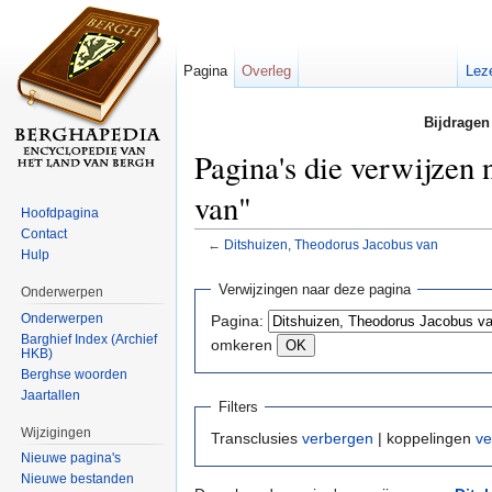
Pagina
Overleg
Lez
Bijdragen
Pagina's die verwijzen
van"
Hoofdpagina
Contact
←
Ditshuizen, Theodorus Jacobus van
Hulp
Ga naar:
navigatie
,
zoeken
Verwijzingen naar deze pagina
Onderwerpen
Onderwerpen
Pagina:
Barghief Index (Archief
omkeren
HKB)
Berghse woorden
Jaartallen
Filters
Wijzigingen
Transclusies
verbergen
| koppelingen
ve
Nieuwe pagina's
Nieuwe bestanden