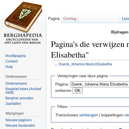
Pagina
Overleg
Lez
Bijdragen
Pagina's die verwijzen
Elisabetha"
Hoofdpagina
Contact
←
Duenk, Johanna Maria Elisabetha
Hulp
Ga naar:
navigatie
,
zoeken
Verwijzingen naar deze pagina
Onderwerpen
Onderwerpen
Pagina:
Barghief Index (Archief
omkeren
HKB)
Berghse woorden
Jaartallen
Filters
Wijzigingen
Transclusies
verbergen
| koppelingen
ve
Nieuwe pagina's
Nieuwe bestanden