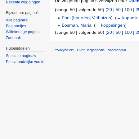
De volgende pagina's verwijzen naar
Duen
Recente wijzigingen
(vorige 50 | volgende 50) (
20
|
50
|
100
|
2
Bijzondere pagina's
Poel (boerderij Vethuizen)
‎
(
← koppeli
Alle pagina's
Bosman, Maria
‎
(
← koppelingen
)
Beginnetjes
(vorige 50 | volgende 50) (
20
|
50
|
100
|
2
Willekeurige pagina
Zandbak
Hulpmiddelen
Privacybeleid
Over Berghapedia
Voorbehoud
Speciale pagina's
Printvriendelijke versie