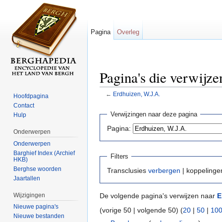
Pagina
Overleg
Pagina's die verwijze
←
Erdhuizen, W.J.A.
Hoofdpagina
Ga naar:
navigatie
,
zoeken
Contact
Verwijzingen naar deze pagina
Hulp
Pagina:
Onderwerpen
Onderwerpen
Barghief Index (Archief
Filters
HKB)
Berghse woorden
Transclusies
verbergen
| koppeling
Jaartallen
Wijzigingen
De volgende pagina's verwijzen naar
E
Nieuwe pagina's
(vorige 50 | volgende 50) (
20
|
50
|
10
Nieuwe bestanden