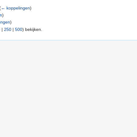
(
← koppelingen
)
en
)
ingen
)
0
|
250
|
500
) bekijken.