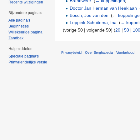
Brandweer
‎
(
← koppelingen
)
Recente wijzigingen
Doctor Jan Herman van Heeklaan
‎
Bijzondere pagina's
Bosch, Jos van den
‎
(
← koppeling
Alle pagina's
Leppink-Schuitema, Ina
‎
(
← koppel
Beginnetjes
(vorige 50 | volgende 50) (
20
|
50
|
10
Willekeurige pagina
Zandbak
Hulpmiddelen
Privacybeleid
Over Berghapedia
Voorbehoud
Speciale pagina's
Printvriendelijke versie