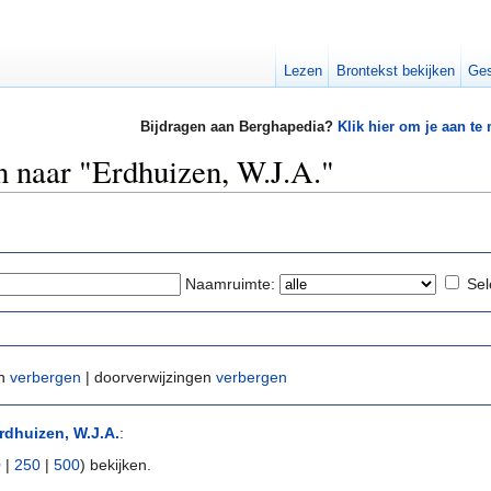
Lezen
Brontekst bekijken
Ges
Bijdragen aan Berghapedia?
Klik hier om je aan te
n naar "Erdhuizen, W.J.A."
Naamruimte:
Sel
en
verbergen
| doorverwijzingen
verbergen
rdhuizen, W.J.A.
:
0
|
250
|
500
) bekijken.