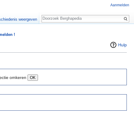
Aanmelden
Zoeken
chiedenis weergeven
 melden !
Hulp
ectie omkeren