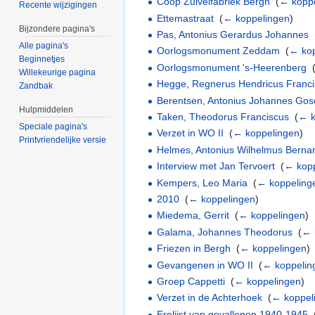
Coop Zuivelfabriek Bergh
‎
(
← kopp
Recente wijzigingen
Ettemastraat
‎
(
← koppelingen
)
Bijzondere pagina's
Pas, Antonius Gerardus Johannes
‎
Alle pagina's
Oorlogsmonument Zeddam
‎
(
← kop
Beginnetjes
Oorlogsmonument 's-Heerenberg
‎
Willekeurige pagina
Hegge, Regnerus Hendricus Franc
Zandbak
Berentsen, Antonius Johannes Go
Hulpmiddelen
Taken, Theodorus Franciscus
‎
(
← k
Speciale pagina's
Verzet in WO II
‎
(
← koppelingen
)
Printvriendelijke versie
Helmes, Antonius Wilhelmus Berna
Interview met Jan Tervoert
‎
(
← kop
Kempers, Leo Maria
‎
(
← koppeling
2010
‎
(
← koppelingen
)
Miedema, Gerrit
‎
(
← koppelingen
)
Galama, Johannes Theodorus
‎
(
← 
Friezen in Bergh
‎
(
← koppelingen
)
Gevangenen in WO II
‎
(
← koppelin
Groep Cappetti
‎
(
← koppelingen
)
Verzet in de Achterhoek
‎
(
← koppel
Erelijst van gevallenen 1940-1945
‎