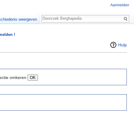
Aanmelden
Zoeken
chiedenis weergeven
 melden !
Hulp
ectie omkeren