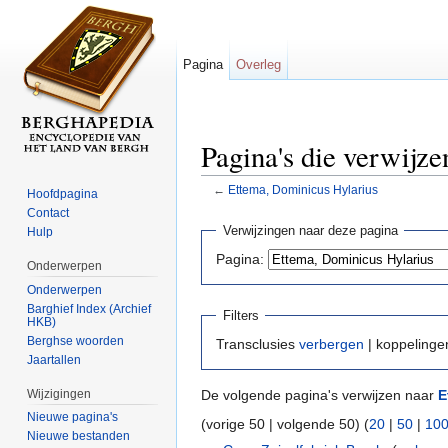
Pagina
Overleg
Pagina's die verwijz
←
Ettema, Dominicus Hylarius
Hoofdpagina
Ga naar:
navigatie
,
zoeken
Contact
Verwijzingen naar deze pagina
Hulp
Pagina:
Onderwerpen
Onderwerpen
Barghief Index (Archief
Filters
HKB)
Berghse woorden
Transclusies
verbergen
| koppeling
Jaartallen
Wijzigingen
De volgende pagina's verwijzen naar
E
Nieuwe pagina's
(vorige 50 | volgende 50) (
20
|
50
|
10
Nieuwe bestanden