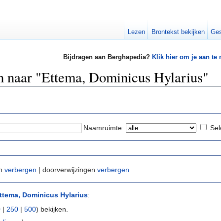
Lezen
Brontekst bekijken
Ges
Bijdragen aan Berghapedia?
Klik hier om je aan te
en naar "Ettema, Dominicus Hylarius"
Naamruimte:
Sel
en
verbergen
| doorverwijzingen
verbergen
ttema, Dominicus Hylarius
:
0
|
250
|
500
) bekijken.