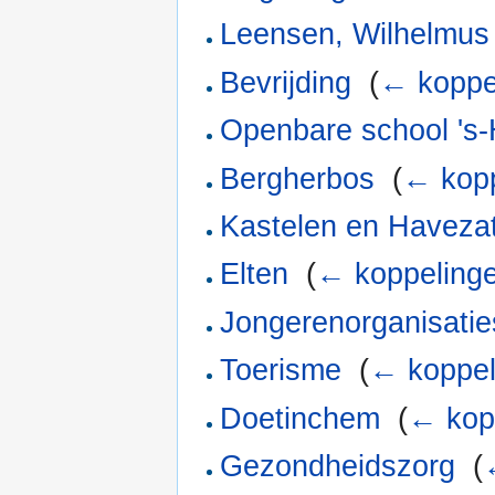
Leensen, Wilhelmus
Bevrijding
‎
(
← koppe
Openbare school 's
Bergherbos
‎
(
← kopp
Kastelen en Haveza
Elten
‎
(
← koppeling
Jongerenorganisatie
Toerisme
‎
(
← koppel
Doetinchem
‎
(
← kop
Gezondheidszorg
‎
(