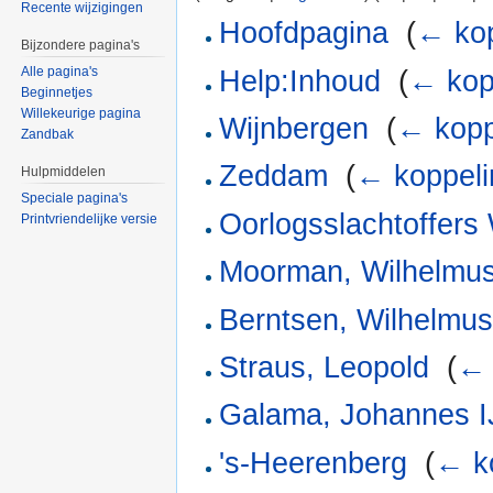
Recente wijzigingen
Hoofdpagina
‎
(
← ko
Bijzondere pagina's
Alle pagina's
Help:Inhoud
‎
(
← kop
Beginnetjes
Willekeurige pagina
Wijnbergen
‎
(
← kopp
Zandbak
Zeddam
‎
(
← koppel
Hulpmiddelen
Speciale pagina's
Oorlogsslachtoffers
Printvriendelijke versie
Moorman, Wilhelmu
Berntsen, Wilhelmus
Straus, Leopold
‎
(
← 
Galama, Johannes I
's-Heerenberg
‎
(
← k