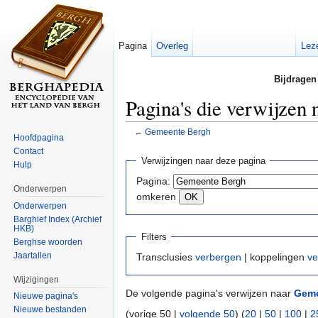
Pagina
Overleg
Lez
Bijdragen
Pagina's die verwijzen
←
Gemeente Bergh
Hoofdpagina
Ga naar:
navigatie
,
zoeken
Contact
Verwijzingen naar deze pagina
Hulp
Pagina:
Onderwerpen
omkeren
Onderwerpen
Barghief Index (Archief
HKB)
Filters
Berghse woorden
Jaartallen
Transclusies
verbergen
| koppelingen
ve
Wijzigingen
De volgende pagina's verwijzen naar
Geme
Nieuwe pagina's
Nieuwe bestanden
(vorige 50 |
volgende 50
) (
20
|
50
|
100
|
2