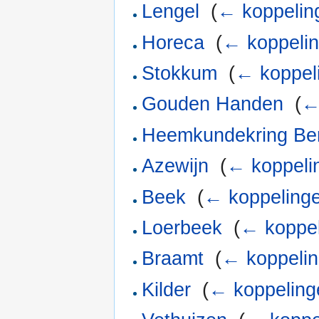
Lengel
‎
(
← koppelin
Horeca
‎
(
← koppeli
Stokkum
‎
(
← koppel
Gouden Handen
‎
(
←
Heemkundekring Be
Azewijn
‎
(
← koppeli
Beek
‎
(
← koppeling
Loerbeek
‎
(
← koppe
Braamt
‎
(
← koppeli
Kilder
‎
(
← koppeling