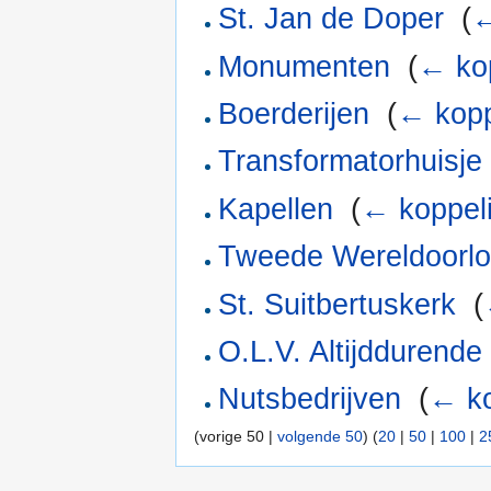
St. Jan de Doper
‎
(
←
Monumenten
‎
(
← ko
Boerderijen
‎
(
← kopp
Transformatorhuisje
Kapellen
‎
(
← koppel
Tweede Wereldoorl
St. Suitbertuskerk
‎
(
O.L.V. Altijddurende
Nutsbedrijven
‎
(
← ko
(vorige 50 |
volgende 50
) (
20
|
50
|
100
|
2