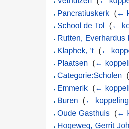
Vethuizen
‎
(
← koppe
Pancratiuskerk
‎
(
← k
School de Tol
‎
(
← ko
Rutten, Everhardus
Klaphek, 't
‎
(
← kopp
Plaatsen
‎
(
← koppel
Categorie:Scholen
‎
Emmerik
‎
(
← koppel
Buren
‎
(
← koppelin
Oude Gasthuis
‎
(
← 
Hogeweg, Gerrit Jo