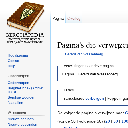
Pagina
Overleg
Pagina's die verwijz
←
Gerard van Wassenberg
Hoofdpagina
Ga naar:
navigatie
,
zoeken
Contact
Verwijzingen naar deze pagina
Hulp
Pagina:
Onderwerpen
Onderwerpen
Barghief Index (Archief
Filters
HKB)
Berghse woorden
Transclusies
verbergen
| koppeling
Jaartallen
Wijzigingen
De volgende pagina's verwijzen naar
G
Nieuwe pagina's
(vorige 50 | volgende 50) (
20
|
50
|
10
Nieuwe bestanden