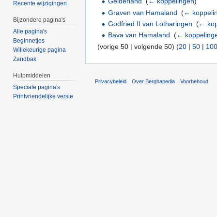
Gelderland
‎
(
← koppelingen
)
Recente wijzigingen
Graven van Hamaland
‎
(
← koppeli
Bijzondere pagina's
Godfried II van Lotharingen
‎
(
← kop
Alle pagina's
Bava van Hamaland
‎
(
← koppeling
Beginnetjes
(vorige 50 | volgende 50) (
20
|
50
|
10
Willekeurige pagina
Zandbak
Hulpmiddelen
Privacybeleid
Over Berghapedia
Voorbehoud
Speciale pagina's
Printvriendelijke versie