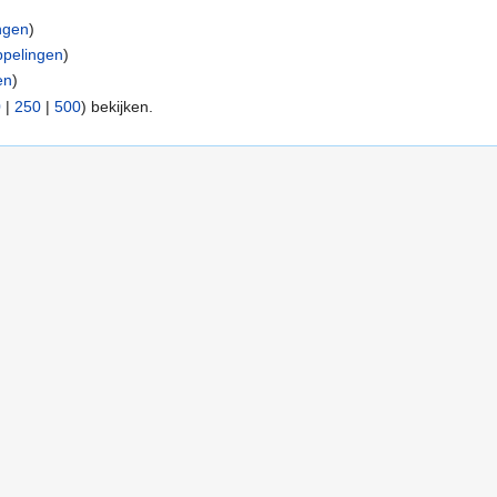
ngen
)
pelingen
)
en
)
0
|
250
|
500
) bekijken.