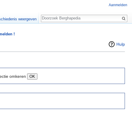
Aanmelden
Zoeken
chiedenis weergeven
 melden !
Hulp
ectie omkeren