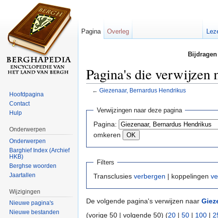
Pagina
Overleg
Lez
Bijdragen
Pagina's die verwijzen
←
Giezenaar, Bernardus Hendrikus
Hoofdpagina
Ga naar:
navigatie
,
zoeken
Contact
Verwijzingen naar deze pagina
Hulp
Pagina:
Onderwerpen
omkeren
Onderwerpen
Barghief Index (Archief
HKB)
Filters
Berghse woorden
Jaartallen
Transclusies
verbergen
| koppelingen
ve
Wijzigingen
De volgende pagina's verwijzen naar
Giez
Nieuwe pagina's
Nieuwe bestanden
(vorige 50 | volgende 50) (
20
|
50
|
100
|
2