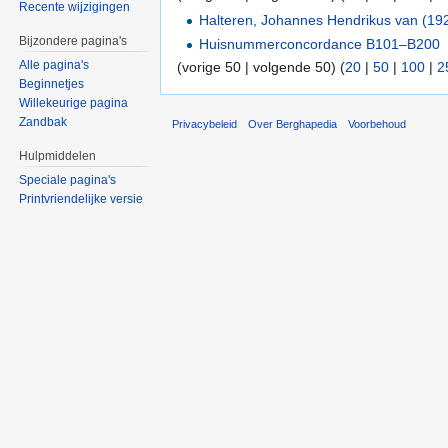
Recente wijzigingen
Halteren, Johannes Hendrikus van (19
Bijzondere pagina's
Huisnummerconcordance B101–B200
Alle pagina's
(vorige 50 | volgende 50) (
20
|
50
|
100
|
2
Beginnetjes
Willekeurige pagina
Zandbak
Privacybeleid
Over Berghapedia
Voorbehoud
Hulpmiddelen
Speciale pagina's
Printvriendelijke versie