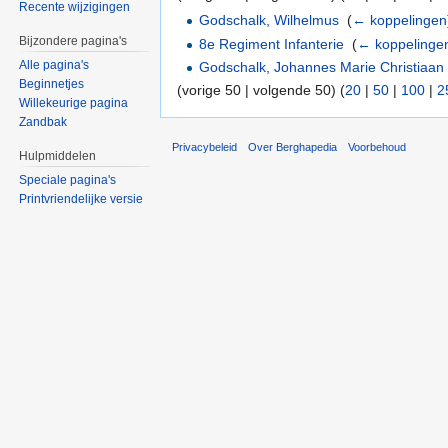
Recente wijzigingen
Godschalk, Wilhelmus
‎
(
← koppelingen
Bijzondere pagina's
8e Regiment Infanterie
‎
(
← koppelinge
Alle pagina's
Godschalk, Johannes Marie Christiaan
Beginnetjes
(vorige 50 | volgende 50) (
20
|
50
|
100
|
2
Willekeurige pagina
Zandbak
Privacybeleid
Over Berghapedia
Voorbehoud
Hulpmiddelen
Speciale pagina's
Printvriendelijke versie