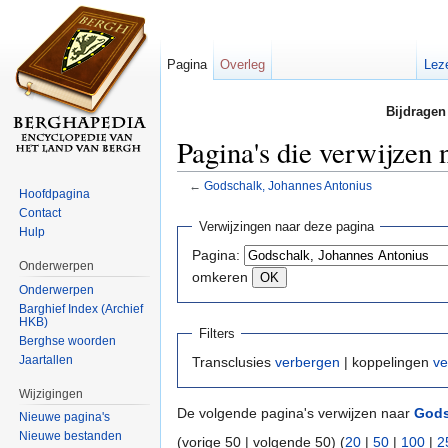
Pagina
Overleg
Lez
Bijdragen
Pagina's die verwijzen
←
Godschalk, Johannes Antonius
Hoofdpagina
Ga naar:
navigatie
,
zoeken
Contact
Verwijzingen naar deze pagina
Hulp
Pagina:
Onderwerpen
omkeren
Onderwerpen
Barghief Index (Archief
HKB)
Filters
Berghse woorden
Jaartallen
Transclusies
verbergen
| koppelingen
ve
Wijzigingen
De volgende pagina's verwijzen naar
Gods
Nieuwe pagina's
Nieuwe bestanden
(vorige 50 | volgende 50) (
20
|
50
|
100
|
2