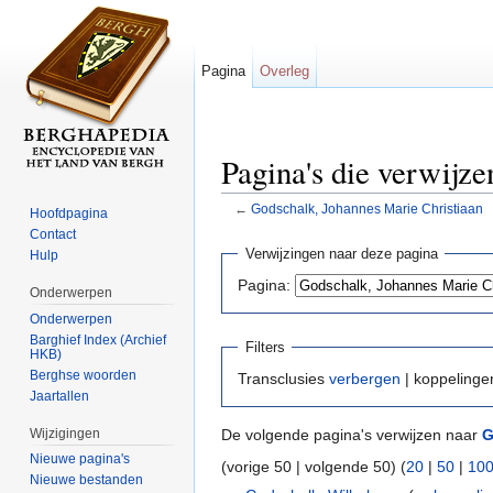
Pagina
Overleg
Pagina's die verwijz
←
Godschalk, Johannes Marie Christiaan
Hoofdpagina
Ga naar:
navigatie
,
zoeken
Contact
Verwijzingen naar deze pagina
Hulp
Pagina:
Onderwerpen
Onderwerpen
Barghief Index (Archief
Filters
HKB)
Berghse woorden
Transclusies
verbergen
| koppeling
Jaartallen
Wijzigingen
De volgende pagina's verwijzen naar
G
Nieuwe pagina's
(vorige 50 | volgende 50) (
20
|
50
|
10
Nieuwe bestanden