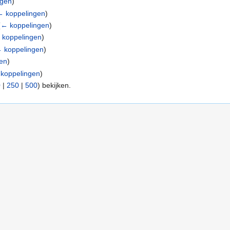
ngen
)
← koppelingen
)
(
← koppelingen
)
 koppelingen
)
 koppelingen
)
en
)
koppelingen
)
0
|
250
|
500
) bekijken.