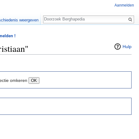
Aanmelden
Zoeken
chiedenis weergeven
 melden !
istiaan"
Hulp
ectie omkeren