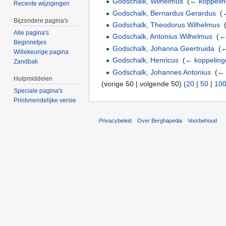
Godschalk, Wilhelmus
‎
(
← koppeli
Recente wijzigingen
Godschalk, Bernardus Gerardus
‎
(
Bijzondere pagina's
Godschalk, Theodorus Wilhelmus
‎
Alle pagina's
Godschalk, Antonius Wilhelmus
‎
(
←
Beginnetjes
Godschalk, Johanna Geertruida
‎
(
←
Willekeurige pagina
Godschalk, Henricus
‎
(
← koppeling
Zandbak
Godschalk, Johannes Antonius
‎
(
← 
Hulpmiddelen
(vorige 50 | volgende 50) (
20
|
50
|
10
Speciale pagina's
Printvriendelijke versie
Privacybeleid
Over Berghapedia
Voorbehoud