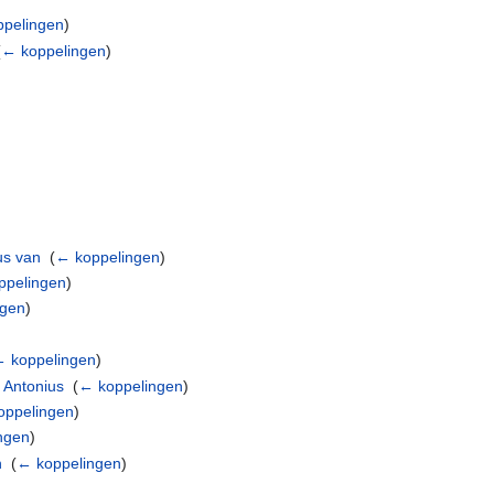
pelingen
)
(
← koppelingen
)
)
us van
‎
(
← koppelingen
)
ppelingen
)
ngen
)
 koppelingen
)
 Antonius
‎
(
← koppelingen
)
oppelingen
)
ngen
)
n
‎
(
← koppelingen
)