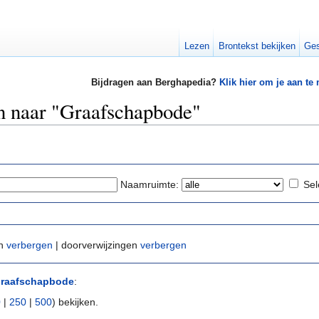
Lezen
Brontekst bekijken
Ges
Bijdragen aan Berghapedia?
Klik hier om je aan te
en naar "Graafschapbode"
Naamruimte:
Sel
en
verbergen
| doorverwijzingen
verbergen
raafschapbode
:
0
|
250
|
500
) bekijken.