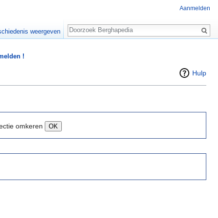
Aanmelden
Zoeken
chiedenis weergeven
 melden !
Hulp
ectie omkeren