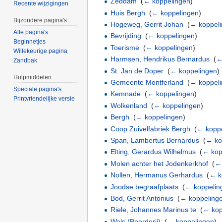
Zeddam
‎
(
← koppelingen
)
Recente wijzigingen
Huis Bergh
‎
(
← koppelingen
)
Bijzondere pagina's
Hogeweg, Gerrit Johan
‎
(
← koppel
Alle pagina's
Bevrijding
‎
(
← koppelingen
)
Beginnetjes
Toerisme
‎
(
← koppelingen
)
Willekeurige pagina
Harmsen, Hendrikus Bernardus
‎
(
←
Zandbak
St. Jan de Doper
‎
(
← koppelingen
)
Hulpmiddelen
Gemeente Montferland
‎
(
← koppel
Speciale pagina's
Kemnade
‎
(
← koppelingen
)
Printvriendelijke versie
Wolkenland
‎
(
← koppelingen
)
Bergh
‎
(
← koppelingen
)
Coop Zuivelfabriek Bergh
‎
(
← kopp
Span, Lambertus Bernardus
‎
(
← ko
Elting, Gerardus Wilhelmus
‎
(
← kop
Molen achter het Jodenkerkhof
‎
(
←
Nollen, Hermanus Gerhardus
‎
(
← k
Joodse begraafplaats
‎
(
← koppelin
Bod, Gerrit Antonius
‎
(
← koppeling
Riele, Johannes Marinus te
‎
(
← kop
Wals (Boerderij)
‎
(
← koppelingen
)