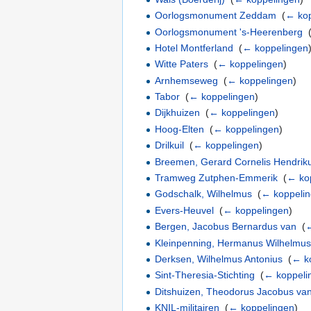
Oorlogsmonument Zeddam
‎
(
← kop
Oorlogsmonument 's-Heerenberg
‎
Hotel Montferland
‎
(
← koppelingen
Witte Paters
‎
(
← koppelingen
)
Arnhemseweg
‎
(
← koppelingen
)
Tabor
‎
(
← koppelingen
)
Dijkhuizen
‎
(
← koppelingen
)
Hoog-Elten
‎
(
← koppelingen
)
Drilkuil
‎
(
← koppelingen
)
Breemen, Gerard Cornelis Hendrik
Tramweg Zutphen-Emmerik
‎
(
← ko
Godschalk, Wilhelmus
‎
(
← koppeli
Evers-Heuvel
‎
(
← koppelingen
)
Bergen, Jacobus Bernardus van
‎
(
←
Kleinpenning, Hermanus Wilhelmus
Derksen, Wilhelmus Antonius
‎
(
← k
Sint-Theresia-Stichting
‎
(
← koppeli
Ditshuizen, Theodorus Jacobus va
KNIL-militairen
‎
(
← koppelingen
)