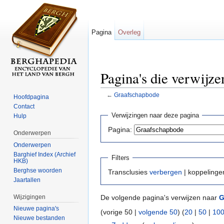
Pagina
Overleg
Pagina's die verwijz
←
Graafschapbode
Hoofdpagina
Ga naar:
navigatie
,
zoeken
Contact
Verwijzingen naar deze pagina
Hulp
Pagina:
Onderwerpen
Onderwerpen
Barghief Index (Archief
Filters
HKB)
Berghse woorden
Transclusies
verbergen
| koppeling
Jaartallen
Wijzigingen
De volgende pagina's verwijzen naar
G
Nieuwe pagina's
(vorige 50 |
volgende 50
) (
20
|
50
|
10
Nieuwe bestanden