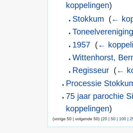
koppelingen
)
Stokkum
‎
(
← kop
Toneelverenigin
1957
‎
(
← koppel
Wittenhorst, Be
Regisseur
‎
(
← ko
Processie Stokku
75 jaar parochie S
koppelingen
)
(vorige 50 | volgende 50) (
20
|
50
|
100
|
2