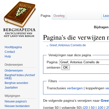
Pagina
Overleg
Lez
Bijdragen
Pagina's die verwijzen 
←
Greef, Antonius Cornelis de
Hoofdpagina
Ga naar:
navigatie
,
zoeken
Contact
Verwijzingen naar deze pagina
Hulp
Pagina:
Onderwerpen
omkeren
Onderwerpen
Barghief Index (Archief
HKB)
Filters
Berghse woorden
Jaartallen
Transclusies
verbergen
| koppelingen
ve
Wijzigingen
De volgende pagina's verwijzen naar
Gree
Nieuwe pagina's
Nieuwe bestanden
(vorige 50 | volgende 50) (
20
|
50
|
100
|
2