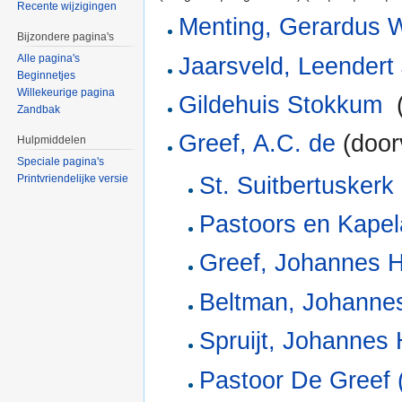
Recente wijzigingen
Menting, Gerardus 
Bijzondere pagina's
Alle pagina's
Jaarsveld, Leendert
Beginnetjes
Willekeurige pagina
Gildehuis Stokkum
‎
Zandbak
Greef, A.C. de
(door
Hulpmiddelen
Speciale pagina's
St. Suitbertuskerk
Printvriendelijke versie
Pastoors en Kape
Greef, Johannes H
Beltman, Johanne
Spruijt, Johannes
Pastoor De Greef 