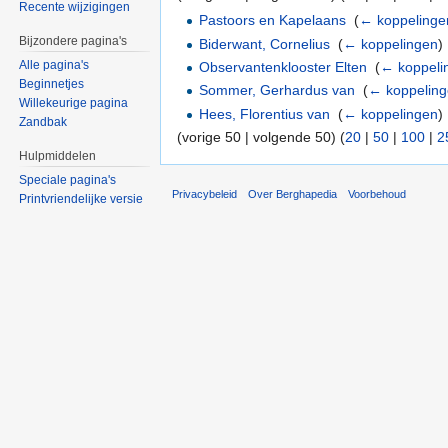
Recente wijzigingen
Pastoors en Kapelaans
‎
(
← koppelinge
Bijzondere pagina's
Biderwant, Cornelius
‎
(
← koppelingen
)
Alle pagina's
Observantenklooster Elten
‎
(
← koppeli
Beginnetjes
Sommer, Gerhardus van
‎
(
← koppelin
Willekeurige pagina
Hees, Florentius van
‎
(
← koppelingen
)
Zandbak
(vorige 50 | volgende 50) (
20
|
50
|
100
|
2
Hulpmiddelen
Speciale pagina's
Privacybeleid
Over Berghapedia
Voorbehoud
Printvriendelijke versie