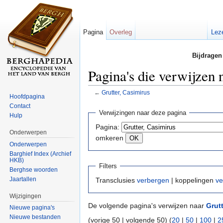
Pagina
Overleg
Lez
Bijdragen
Pagina's die verwijzen 
←
Grutter, Casimirus
Hoofdpagina
Ga naar:
navigatie
,
zoeken
Contact
Verwijzingen naar deze pagina
Hulp
Pagina:
Onderwerpen
omkeren
Onderwerpen
Barghief Index (Archief
HKB)
Filters
Berghse woorden
Jaartallen
Transclusies
verbergen
| koppelingen
ve
Wijzigingen
De volgende pagina's verwijzen naar
Grut
Nieuwe pagina's
Nieuwe bestanden
(vorige 50 | volgende 50) (
20
|
50
|
100
|
2