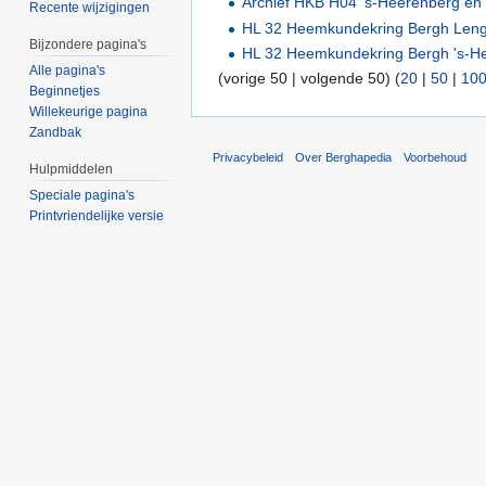
Archief HKB H04 's-Heerenberg en
Recente wijzigingen
HL 32 Heemkundekring Bergh Leng
Bijzondere pagina's
HL 32 Heemkundekring Bergh 's-H
Alle pagina's
(vorige 50 | volgende 50) (
20
|
50
|
10
Beginnetjes
Willekeurige pagina
Zandbak
Privacybeleid
Over Berghapedia
Voorbehoud
Hulpmiddelen
Speciale pagina's
Printvriendelijke versie