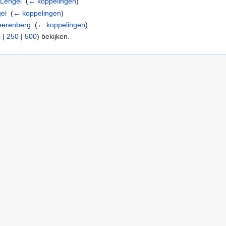
 Lengel
‎
(
← koppelingen
)
el
‎
(
← koppelingen
)
eerenberg
‎
(
← koppelingen
)
0
|
250
|
500
) bekijken.