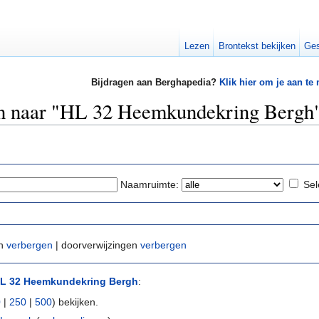
Lezen
Brontekst bekijken
Ges
Bijdragen aan Berghapedia?
Klik hier om je aan te
zen naar "HL 32 Heemkundekring Bergh
Naamruimte:
Sel
en
verbergen
| doorverwijzingen
verbergen
L 32 Heemkundekring Bergh
:
0
|
250
|
500
) bekijken.