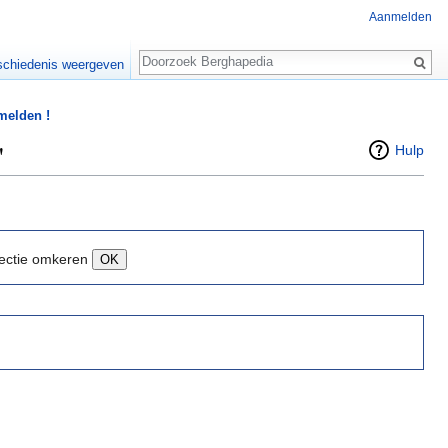
Aanmelden
Zoeken
chiedenis weergeven
 melden !
"
Hulp
ectie omkeren