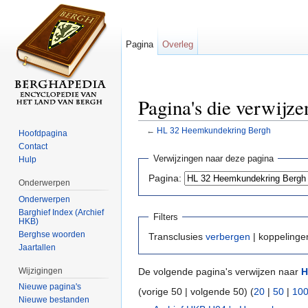
Pagina
Overleg
Pagina's die verwij
←
HL 32 Heemkundekring Bergh
Hoofdpagina
Ga naar:
navigatie
,
zoeken
Contact
Verwijzingen naar deze pagina
Hulp
Pagina:
Onderwerpen
Onderwerpen
Barghief Index (Archief
Filters
HKB)
Berghse woorden
Transclusies
verbergen
| koppeling
Jaartallen
Wijzigingen
De volgende pagina's verwijzen naar
H
Nieuwe pagina's
(vorige 50 | volgende 50) (
20
|
50
|
10
Nieuwe bestanden