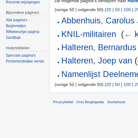
De volgende pagina's verwijzen naar
Halt
Recente wijzigingen
(vorige 50 | volgende 50) (
20
|
50
|
100
|
2
Bijzondere pagina's
Abbenhuis, Carolus
Alle pagina's
Beginnetjes
KNIL-militairen
‎
(
← k
Willekeurige pagina
Zandbak
Halteren, Bernardu
Hulpmiddelen
Speciale pagina's
Halteren, Joep van
(
Printvriendelijke versie
Namenlijst Deelnemer
(vorige 50 | volgende 50) (
20
|
50
|
100
|
2
Privacybeleid
Over Berghapedia
Voorbehoud