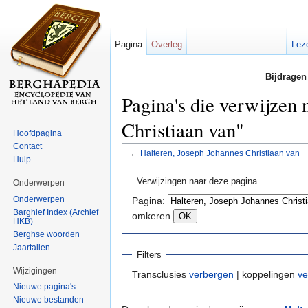
Pagina
Overleg
Lez
Bijdragen
Pagina's die verwijzen 
Christiaan van"
Hoofdpagina
Contact
←
Halteren, Joseph Johannes Christiaan van
Hulp
Ga naar:
navigatie
,
zoeken
Verwijzingen naar deze pagina
Onderwerpen
Onderwerpen
Pagina:
Barghief Index (Archief
omkeren
HKB)
Berghse woorden
Jaartallen
Filters
Wijzigingen
Transclusies
verbergen
| koppelingen
ve
Nieuwe pagina's
Nieuwe bestanden