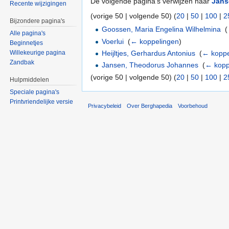
De volgende pagina's verwijzen naar
Jans
Recente wijzigingen
(vorige 50 | volgende 50) (
20
|
50
|
100
|
2
Bijzondere pagina's
Goossen, Maria Engelina Wilhelmina
‎
(
Alle pagina's
Voerlui
‎
(
← koppelingen
)
Beginnetjes
Heijltjes, Gerhardus Antonius
‎
(
← koppe
Willekeurige pagina
Zandbak
Jansen, Theodorus Johannes
‎
(
← kopp
(vorige 50 | volgende 50) (
20
|
50
|
100
|
2
Hulpmiddelen
Speciale pagina's
Printvriendelijke versie
Privacybeleid
Over Berghapedia
Voorbehoud