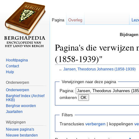
Pagina
Overleg
Lez
Bijdragen
Pagina's die verwijzen
(1858-1939)"
Hoofdpagina
Contact
←
Jansen, Theodorus Johannes (1858-1939)
Hulp
Ga naar:
navigatie
,
zoeken
Verwijzingen naar deze pagina
Onderwerpen
Onderwerpen
Pagina:
Barghief Index (Archief
omkeren
HKB)
Berghse woorden
Jaartallen
Filters
Wijzigingen
Transclusies
verbergen
| koppelingen
ve
Nieuwe pagina's
Nieuwe bestanden