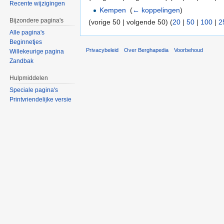
Recente wijzigingen
Kempen
‎
(
← koppelingen
)
Bijzondere pagina's
(vorige 50 | volgende 50) (
20
|
50
|
100
|
2
Alle pagina's
Beginnetjes
Privacybeleid
Over Berghapedia
Voorbehoud
Willekeurige pagina
Zandbak
Hulpmiddelen
Speciale pagina's
Printvriendelijke versie