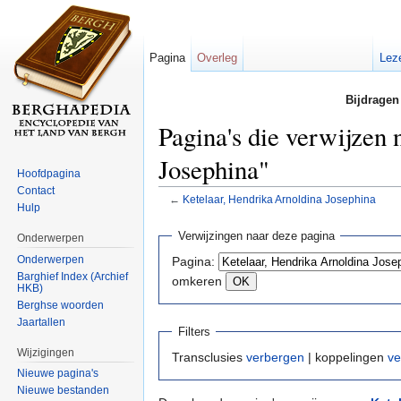
Pagina
Overleg
Lez
Bijdragen
Pagina's die verwijzen
Josephina"
Hoofdpagina
Contact
←
Ketelaar, Hendrika Arnoldina Josephina
Hulp
Ga naar:
navigatie
,
zoeken
Verwijzingen naar deze pagina
Onderwerpen
Onderwerpen
Pagina:
Barghief Index (Archief
omkeren
HKB)
Berghse woorden
Jaartallen
Filters
Wijzigingen
Transclusies
verbergen
| koppelingen
ve
Nieuwe pagina's
Nieuwe bestanden