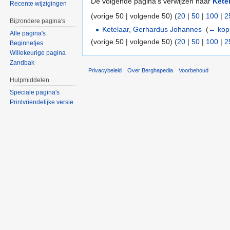
De volgende pagina's verwijzen naar
Kete
Recente wijzigingen
(vorige 50 | volgende 50) (
20
|
50
|
100
|
2
Bijzondere pagina's
Ketelaar, Gerhardus Johannes
‎
(
← kop
Alle pagina's
(vorige 50 | volgende 50) (
20
|
50
|
100
|
2
Beginnetjes
Willekeurige pagina
Zandbak
Privacybeleid
Over Berghapedia
Voorbehoud
Hulpmiddelen
Speciale pagina's
Printvriendelijke versie