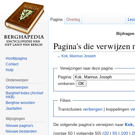
Pagina
Overleg
Lez
Bijdragen
Pagina's die verwijzen
←
Kok, Marinus Joseph
Hoofdpagina
Ga naar:
navigatie
,
zoeken
Contact
Verwijzingen naar deze pagina
Hulp
Pagina:
Onderwerpen
omkeren
Onderwerpen
Barghief Index (Archief
HKB)
Filters
Berghse woorden
Jaartallen
Transclusies
verbergen
| koppelingen
ve
Wijzigingen
De volgende pagina's verwijzen naar
Kok,
Nieuwe pagina's
Nieuwe bestanden
(vorige 50 | volgende 50) (
20
|
50
|
100
|
2