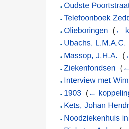
Oudste Poortstraa
Telefoonboek Zed
Olieboringen
‎
(
← k
Ubachs, L.M.A.C.
Massop, J.H.A.
‎
(
←
Ziekenfondsen
‎
(
←
Interview met Wim
1903
‎
(
← koppelin
Kets, Johan Hendr
Noodziekenhuis in