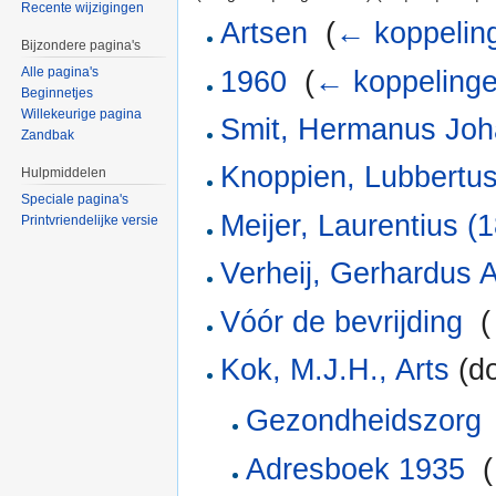
Recente wijzigingen
Artsen
‎
(
← koppelin
Bijzondere pagina's
Alle pagina's
1960
‎
(
← koppeling
Beginnetjes
Willekeurige pagina
Smit, Hermanus Jo
Zandbak
Knoppien, Lubbertu
Hulpmiddelen
Speciale pagina's
Meijer, Laurentius (
Printvriendelijke versie
Verheij, Gerhardus 
Vóór de bevrijding
‎
(
Kok, M.J.H., Arts
(do
Gezondheidszorg
Adresboek 1935
‎
(