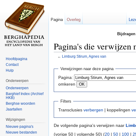
Pagina
Overleg
Lez
Bijdragen
Pagina's die verwijzen
←
Limburg Stirum, Agnes van
Hoofdpagina
Ga naar:
navigatie
,
zoeken
Contact
Verwijzingen naar deze pagina
Hulp
Pagina:
Onderwerpen
omkeren
Onderwerpen
Barghief Index (Archief
HKB)
Filters
Berghse woorden
Jaartallen
Transclusies
verbergen
| koppelingen
ve
Wijzigingen
De volgende pagina's verwijzen naar
Limb
Nieuwe pagina's
Nieuwe bestanden
(vorige 50 | volgende 50) (
20
|
50
|
100
|
2