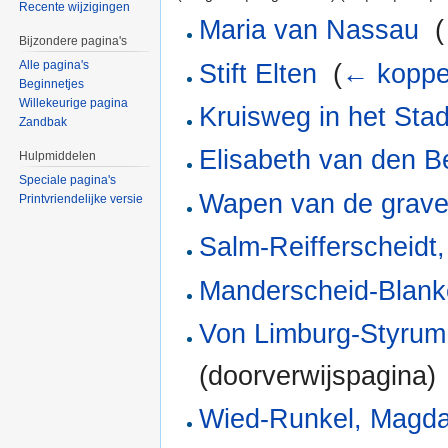
Recente wijzigingen
Maria van Nassau
‎
(
Bijzondere pagina's
Alle pagina's
Stift Elten
‎
(
← koppe
Beginnetjes
Willekeurige pagina
Kruisweg in het Sta
Zandbak
Elisabeth van den B
Hulpmiddelen
Speciale pagina's
Wapen van de grave
Printvriendelijke versie
Salm-Reifferscheidt
Manderscheid-Blank
Von Limburg-Styrum
(doorverwijspagina) 
Wied-Runkel, Magda