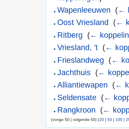
Wapenleeuwen
‎
(
← 
Oost Vriesland
‎
(
← k
Ritberg
‎
(
← koppeli
Vriesland, 't
‎
(
← kop
Frieslandweg
‎
(
← ko
Jachthuis
‎
(
← koppe
Alliantiewapen
‎
(
← k
Seldensate
‎
(
← kopp
Rangkroon
‎
(
← kopp
(vorige 50 | volgende 50) (
20
|
50
|
100
|
2