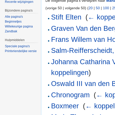
De volgende pagina's verwijzen naar
Mari
Recente wijzigingen
(vorige 50 | volgende 50) (
20
|
50
|
100
|
2
Bijzondere pagina's
Stift Elten
‎
(
← koppe
Alle pagina's
Beginnetjes
Graven Van den Ber
Willekeurige pagina
Zandbak
Frans Willem van H
Hulpmiddelen
Speciale pagina's
Salm-Reifferscheidt
Printvriendelijke versie
Johanna Catharina V
koppelingen
)
Oswald III van den 
Chronogram
‎
(
← kop
Boxmeer
‎
(
← koppel