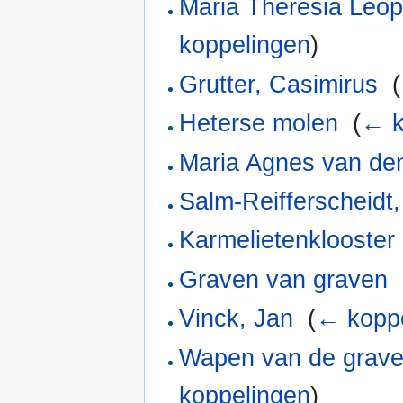
Maria Theresia Leop
koppelingen
)
Grutter, Casimirus
‎
(
Heterse molen
‎
(
← k
Maria Agnes van de
Salm-Reifferscheidt
Karmelietenklooster
Graven van graven
‎
Vinck, Jan
‎
(
← kopp
Wapen van de graven
koppelingen
)