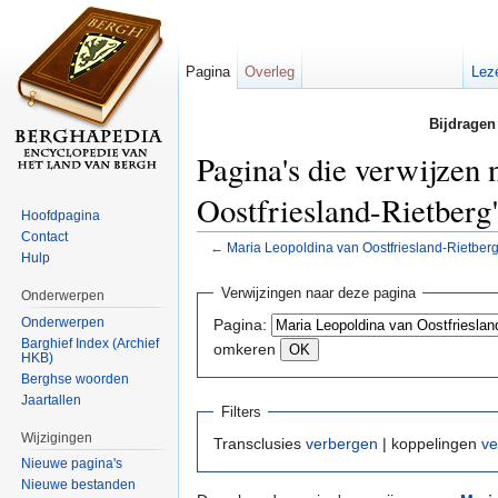
Pagina
Overleg
Lez
Bijdragen
Pagina's die verwijzen
Oostfriesland-Rietberg
Hoofdpagina
Contact
←
Maria Leopoldina van Oostfriesland-Rietber
Hulp
Ga naar:
navigatie
,
zoeken
Verwijzingen naar deze pagina
Onderwerpen
Onderwerpen
Pagina:
Barghief Index (Archief
omkeren
HKB)
Berghse woorden
Jaartallen
Filters
Wijzigingen
Transclusies
verbergen
| koppelingen
ve
Nieuwe pagina's
Nieuwe bestanden