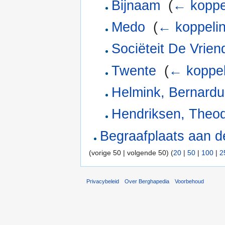
Bijnaam
‎
(
← koppe
Medo
‎
(
← koppeli
Sociëteit De Vrie
Twente
‎
(
← koppel
Helmink, Bernard
Hendriksen, Theod
Begraafplaats aan d
(vorige 50 | volgende 50) (
20
|
50
|
100
|
2
Privacybeleid
Over Berghapedia
Voorbehoud