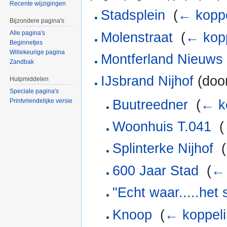
Recente wijzigingen
Stadsplein
‎
(
← kopp
Bijzondere pagina's
Alle pagina's
Molenstraat
‎
(
← kop
Beginnetjes
Willekeurige pagina
Montferland Nieuws
Zandbak
IJsbrand Nijhof
(door
Hulpmiddelen
Speciale pagina's
Buutreedner
‎
(
← k
Printvriendelijke versie
Woonhuis T.041
‎
(
Splinterke Nijhof
‎
(
600 Jaar Stad
‎
(
← 
"Echt waar.....het 
Knoop
‎
(
← koppel