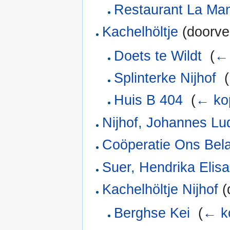
Restaurant La Man
Kachelhöltje
(doorver
Doets te Wildt
‎
(
← 
Splinterke Nijhof
‎
(
Huis B 404
‎
(
← ko
Nijhof, Johannes Lu
Coöperatie Ons Bel
Suer, Hendrika Elis
Kachelhöltje Nijhof
(
Berghse Kei
‎
(
← k