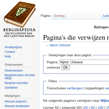
Pagina
Overleg
Lez
Bijdragen
Pagina's die verwijzen 
←
Nijhof, IJsbrand
Hoofdpagina
Ga naar:
navigatie
,
zoeken
Contact
Verwijzingen naar deze pagina
Hulp
Pagina:
Onderwerpen
omkeren
Onderwerpen
Barghief Index (Archief
HKB)
Filters
Berghse woorden
Jaartallen
Transclusies
verbergen
| koppelingen
ve
Wijzigingen
De volgende pagina's verwijzen naar
Nijh
Nieuwe pagina's
Nieuwe bestanden
(vorige 50 | volgende 50) (
20
|
50
|
100
|
2