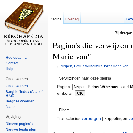
Pagina
Overleg
Lez
Bijdragen
Pagina's die verwijzen
Marie van"
Hoofdpagina
Contact
←
Nispen, Petrus Wilhelmus Jozef Marie van
Hulp
Ga naar:
navigatie
,
zoeken
Verwijzingen naar deze pagina
Onderwerpen
Onderwerpen
Pagina:
Barghief Index (Archief
omkeren
HKB)
Berghse woorden
Jaartallen
Filters
Wijzigingen
Transclusies
verbergen
| koppelingen
ve
Nieuwe pagina's
Nieuwe bestanden