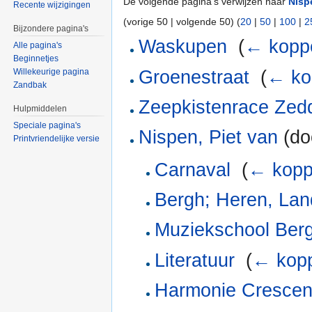
De volgende pagina's verwijzen naar
Nisp
Recente wijzigingen
(vorige 50 | volgende 50) (
20
|
50
|
100
|
2
Bijzondere pagina's
Waskupen
‎
(
← kopp
Alle pagina's
Beginnetjes
Groenestraat
‎
(
← ko
Willekeurige pagina
Zandbak
Zeepkistenrace Ze
Hulpmiddelen
Speciale pagina's
Nispen, Piet van
(do
Printvriendelijke versie
Carnaval
‎
(
← kopp
Bergh; Heren, Lan
Muziekschool Ber
Literatuur
‎
(
← kopp
Harmonie Cresce