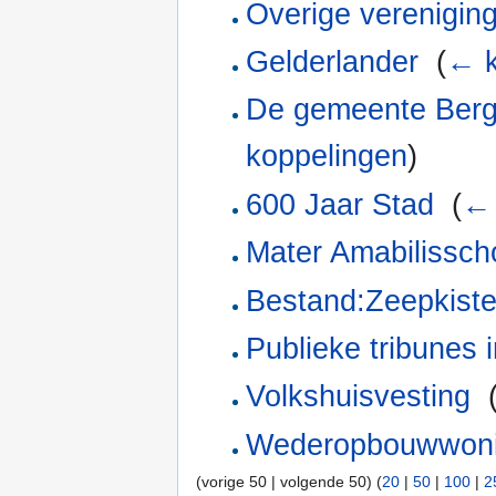
Overige verenigin
Gelderlander
‎
(
← k
De gemeente Berg
koppelingen
)
600 Jaar Stad
‎
(
← 
Mater Amabilissch
Bestand:Zeepkist
Publieke tribunes
Volkshuisvesting
‎
Wederopbouwwon
(vorige 50 | volgende 50) (
20
|
50
|
100
|
2