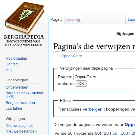
Pagina
Overleg
Lez
Bijdragen
Pagina's die verwijzen
←
Opper-Gelre
Hoofdpagina
Ga naar:
navigatie
,
zoeken
Contact
Verwijzingen naar deze pagina
Hulp
Pagina:
Onderwerpen
omkeren
Onderwerpen
Barghief Index (Archief
HKB)
Filters
Berghse woorden
Jaartallen
Transclusies
verbergen
| koppelingen
ve
Wijzigingen
De volgende pagina's verwijzen naar
Oppe
Nieuwe pagina's
Nieuwe bestanden
(vorige 50 | volgende 50) (
20
|
50
|
100
|
2