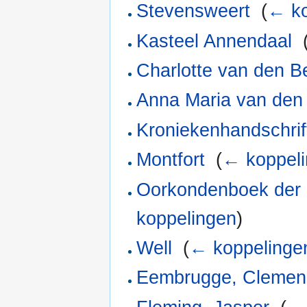
Stevensweert
‎
(
← ko
Kasteel Annendaal
‎
Charlotte van den B
Anna Maria van den
Kroniekenhandschrif
Montfort
‎
(
← koppel
Oorkondenboek der 
koppelingen
)
Well
‎
(
← koppelinge
Eembrugge, Clemen