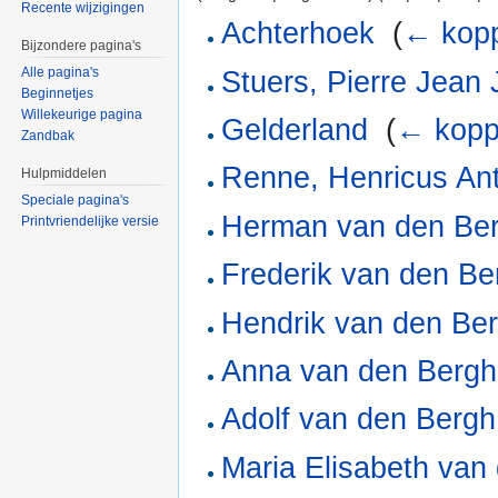
Recente wijzigingen
Achterhoek
‎
(
← kopp
Bijzondere pagina's
Alle pagina's
Stuers, Pierre Jean
Beginnetjes
Willekeurige pagina
Gelderland
‎
(
← kopp
Zandbak
Renne, Henricus Ant
Hulpmiddelen
Speciale pagina's
Herman van den Ber
Printvriendelijke versie
Frederik van den Be
Hendrik van den Be
Anna van den Bergh
Adolf van den Bergh
Maria Elisabeth van