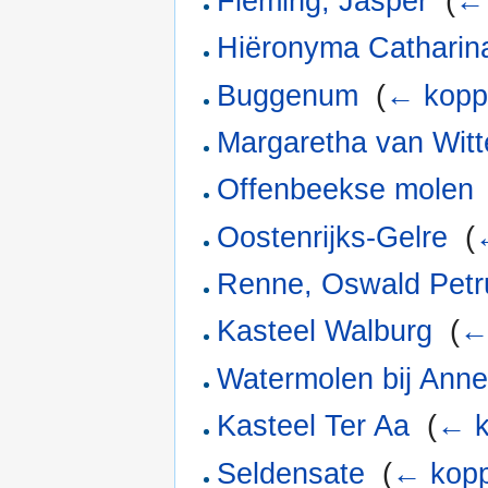
Fleming, Jasper
‎
(
← 
Hiëronyma Catharin
Buggenum
‎
(
← kopp
Margaretha van Wit
Offenbeekse molen
Oostenrijks-Gelre
‎
(
Renne, Oswald Petr
Kasteel Walburg
‎
(
←
Watermolen bij Ann
Kasteel Ter Aa
‎
(
← k
Seldensate
‎
(
← kopp