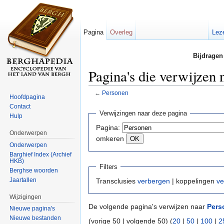
Pagina
Overleg
Lez
Bijdragen
Pagina's die verwijzen 
←
Personen
Hoofdpagina
Ga naar:
navigatie
,
zoeken
Contact
Verwijzingen naar deze pagina
Hulp
Pagina:
Onderwerpen
omkeren
Onderwerpen
Barghief Index (Archief
HKB)
Filters
Berghse woorden
Jaartallen
Transclusies
verbergen
| koppelingen
ve
Wijzigingen
De volgende pagina's verwijzen naar
Pers
Nieuwe pagina's
Nieuwe bestanden
(vorige 50 | volgende 50) (
20
|
50
|
100
|
2