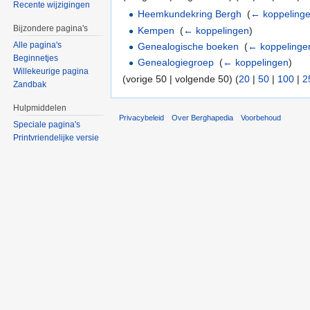
Recente wijzigingen
Heemkundekring Bergh
‎
(
← koppeling
Bijzondere pagina's
Kempen
‎
(
← koppelingen
)
Alle pagina's
Genealogische boeken
‎
(
← koppelinge
Beginnetjes
Genealogiegroep
‎
(
← koppelingen
)
Willekeurige pagina
(vorige 50 | volgende 50) (
20
|
50
|
100
|
2
Zandbak
Hulpmiddelen
Privacybeleid
Over Berghapedia
Voorbehoud
Speciale pagina's
Printvriendelijke versie