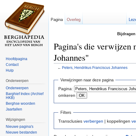
Pagina
Overleg
Lez
Bijdragen
Pagina's die verwijzen 
Johannes"
Hoofdpagina
Contact
←
Peters, Hendrikus Franciscus Johannes
Hulp
Ga naar:
navigatie
,
zoeken
Verwijzingen naar deze pagina
Onderwerpen
Onderwerpen
Pagina:
Barghief Index (Archief
omkeren
HKB)
Berghse woorden
Jaartallen
Filters
Wijzigingen
Transclusies
verbergen
| koppelingen
ve
Nieuwe pagina's
Nieuwe bestanden