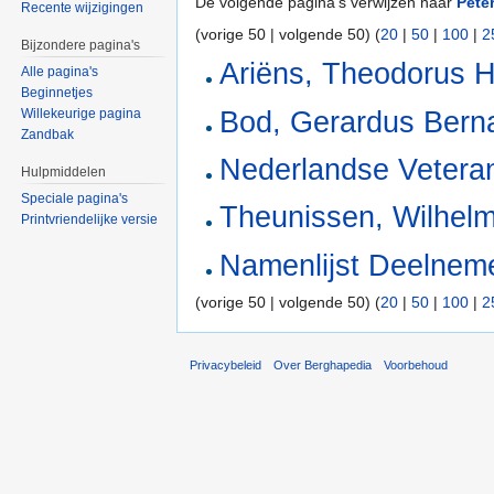
De volgende pagina's verwijzen naar
Pete
Recente wijzigingen
(vorige 50 | volgende 50) (
20
|
50
|
100
|
2
Bijzondere pagina's
Ariëns, Theodorus 
Alle pagina's
Beginnetjes
Bod, Gerardus Bern
Willekeurige pagina
Zandbak
Nederlandse Vetera
Hulpmiddelen
Speciale pagina's
Theunissen, Wilhel
Printvriendelijke versie
Namenlijst Deelnemer
(vorige 50 | volgende 50) (
20
|
50
|
100
|
2
Privacybeleid
Over Berghapedia
Voorbehoud