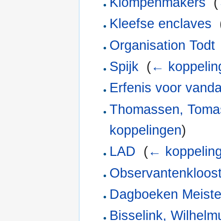
Klompenmakers
‎
(
Kleefse enclaves
‎
Organisation Todt
Spijk
‎
(
← koppelin
Erfenis voor vand
Thomassen, Toma
koppelingen
)
LAD
‎
(
← koppelin
Observantenkloost
Dagboeken Meister
Bisselink, Wilhel