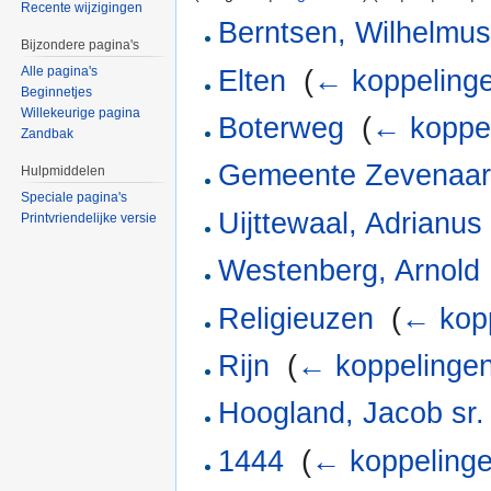
Recente wijzigingen
Berntsen, Wilhelmus
Bijzondere pagina's
Alle pagina's
Elten
‎
(
← koppeling
Beginnetjes
Willekeurige pagina
Boterweg
‎
(
← koppe
Zandbak
Gemeente Zevenaa
Hulpmiddelen
Speciale pagina's
Uijttewaal, Adrianu
Printvriendelijke versie
Westenberg, Arnold 
Religieuzen
‎
(
← kop
Rijn
‎
(
← koppelinge
Hoogland, Jacob sr.
1444
‎
(
← koppeling