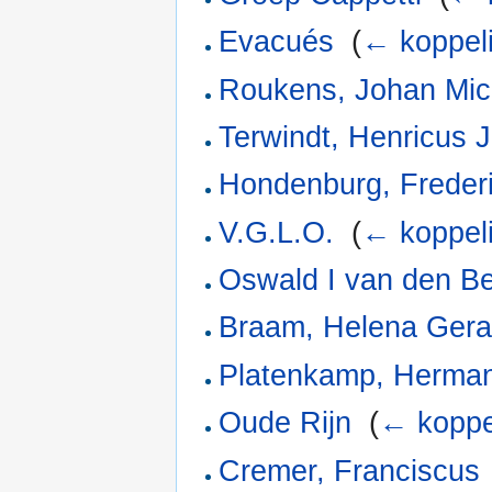
Evacués
‎
(
← koppel
Roukens, Johan Mic
Terwindt, Henricus 
Hondenburg, Freder
V.G.L.O.
‎
(
← koppel
Oswald I van den B
Braam, Helena Gera
Platenkamp, Herma
Oude Rijn
‎
(
← koppe
Cremer, Franciscus