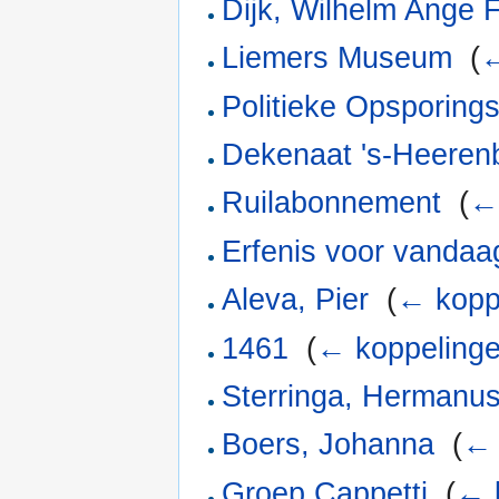
Dijk, Wilhelm Ange 
Liemers Museum
‎
(
←
Politieke Opsporings
Dekenaat 's-Heeren
Ruilabonnement
‎
(
←
Erfenis voor vanda
Aleva, Pier
‎
(
← kopp
1461
‎
(
← koppeling
Sterringa, Hermanu
Boers, Johanna
‎
(
← 
Groep Cappetti
‎
(
← 