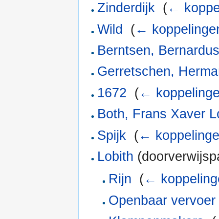
Zinderdijk
‎
(
← koppe
Wild
‎
(
← koppelinge
Berntsen, Bernardu
Gerretschen, Herm
1672
‎
(
← koppeling
Both, Frans Xaver L
Spijk
‎
(
← koppeling
Lobith
(doorverwijspa
Rijn
‎
(
← koppeling
Openbaar vervoer