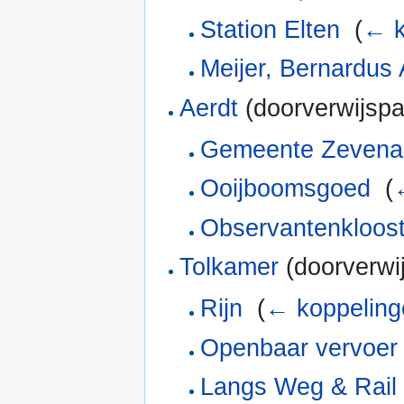
Station Elten
‎
(
← k
Meijer, Bernardus 
Aerdt
(doorverwijspa
Gemeente Zevena
Ooijboomsgoed
‎
(
Observantenkloost
Tolkamer
(doorverwij
Rijn
‎
(
← koppeling
Openbaar vervoer
Langs Weg & Rail 