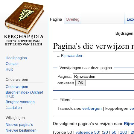
Pagina
Overleg
Lez
Bijdragen
Pagina's die verwijzen
←
Rijnwaarden
Hoofdpagina
Ga naar:
navigatie
,
zoeken
Contact
Verwijzingen naar deze pagina
Hulp
Pagina:
Onderwerpen
omkeren
Onderwerpen
Barghief Index (Archief
HKB)
Filters
Berghse woorden
Jaartallen
Transclusies
verbergen
| koppelingen
ve
Wijzigingen
De volgende pagina's verwijzen naar
Rijn
Nieuwe pagina's
Nieuwe bestanden
(vorige 50 |
volgende 50
) (
20
|
50
|
100
|
2