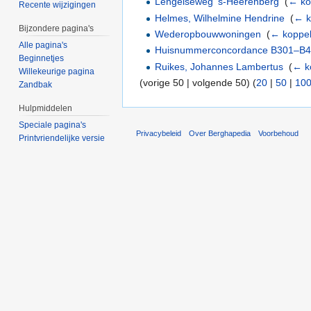
Lengelseweg 's-Heerenberg
‎
(
← ko
Recente wijzigingen
Helmes, Wilhelmine Hendrine
‎
(
← k
Bijzondere pagina's
Wederopbouwwoningen
‎
(
← koppel
Alle pagina's
Huisnummerconcordance B301–B
Beginnetjes
Ruikes, Johannes Lambertus
‎
(
← k
Willekeurige pagina
(vorige 50 | volgende 50) (
20
|
50
|
10
Zandbak
Hulpmiddelen
Speciale pagina's
Privacybeleid
Over Berghapedia
Voorbehoud
Printvriendelijke versie