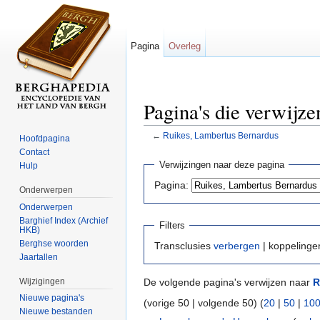
Pagina
Overleg
Pagina's die verwijz
←
Ruikes, Lambertus Bernardus
Hoofdpagina
Ga naar:
navigatie
,
zoeken
Contact
Verwijzingen naar deze pagina
Hulp
Pagina:
Onderwerpen
Onderwerpen
Barghief Index (Archief
Filters
HKB)
Berghse woorden
Transclusies
verbergen
| koppeling
Jaartallen
Wijzigingen
De volgende pagina's verwijzen naar
R
Nieuwe pagina's
(vorige 50 | volgende 50) (
20
|
50
|
10
Nieuwe bestanden