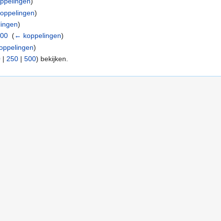
ppelingen
)
oppelingen
)
ingen
)
400
‎
(
← koppelingen
)
oppelingen
)
0
|
250
|
500
) bekijken.