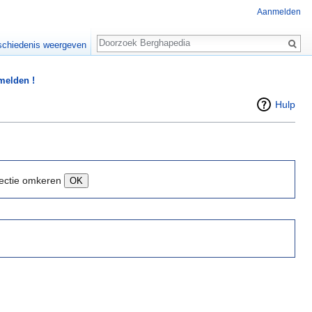
Aanmelden
Zoeken
chiedenis weergeven
 melden !
Hulp
ectie omkeren