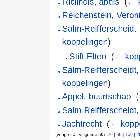
Riclindis, abdis
‎
(
← 
Reichenstein, Veron
Salm-Reifferscheid,
koppelingen
)
Stift Elten
‎
(
← kop
Salm-Reifferscheidt
koppelingen
)
Appel, buurtschap
‎
(
Salm-Reifferscheidt
Jachtrecht
‎
(
← kopp
(vorige 50 | volgende 50) (
20
|
50
|
100
|
2