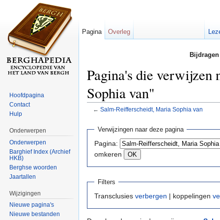
Pagina
Overleg
Lez
Bijdragen
Pagina's die verwijzen 
Sophia van"
Hoofdpagina
Contact
←
Salm-Reifferscheidt, Maria Sophia van
Hulp
Ga naar:
navigatie
,
zoeken
Verwijzingen naar deze pagina
Onderwerpen
Onderwerpen
Pagina:
Barghief Index (Archief
omkeren
HKB)
Berghse woorden
Jaartallen
Filters
Wijzigingen
Transclusies
verbergen
| koppelingen
ve
Nieuwe pagina's
Nieuwe bestanden