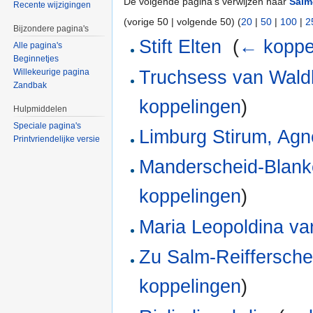
De volgende pagina's verwijzen naar
Salm
Recente wijzigingen
(vorige 50 | volgende 50) (
20
|
50
|
100
|
2
Bijzondere pagina's
Stift Elten
‎
(
← koppe
Alle pagina's
Beginnetjes
Truchsess van Wald
Willekeurige pagina
Zandbak
koppelingen
)
Hulpmiddelen
Speciale pagina's
Limburg Stirum, Agn
Printvriendelijke versie
Manderscheid-Blanke
koppelingen
)
Maria Leopoldina va
Zu Salm-Reiffersche
koppelingen
)