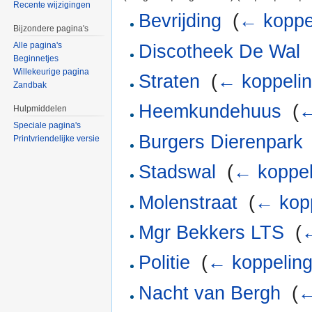
Recente wijzigingen
Bevrijding
‎
(
← koppe
Bijzondere pagina's
Alle pagina's
Discotheek De Wal
‎
Beginnetjes
Willekeurige pagina
Straten
‎
(
← koppeli
Zandbak
Heemkundehuus
‎
(
←
Hulpmiddelen
Speciale pagina's
Burgers Dierenpark
Printvriendelijke versie
Stadswal
‎
(
← koppel
Molenstraat
‎
(
← kop
Mgr Bekkers LTS
‎
(
←
Politie
‎
(
← koppelin
Nacht van Bergh
‎
(
←