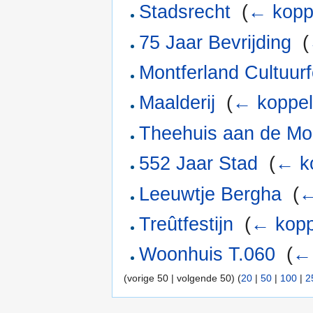
Stadsrecht
‎
(
← kopp
75 Jaar Bevrijding
‎
(
Montferland Cultuur
Maalderij
‎
(
← koppel
Theehuis aan de Mol
552 Jaar Stad
‎
(
← k
Leeuwtje Bergha
‎
(
←
Treûtfestijn
‎
(
← kopp
Woonhuis T.060
‎
(
← 
(vorige 50 | volgende 50) (
20
|
50
|
100
|
2