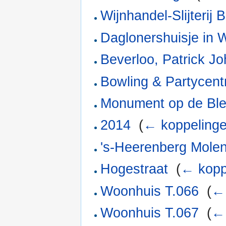
Wijnhandel-Slijterij 
Daglonershuisje in 
Beverloo, Patrick J
Bowling & Partycent
Monument op de Bl
2014
‎
(
← koppeling
's-Heerenberg Molen
Hogestraat
‎
(
← kopp
Woonhuis T.066
‎
(
← 
Woonhuis T.067
‎
(
← 