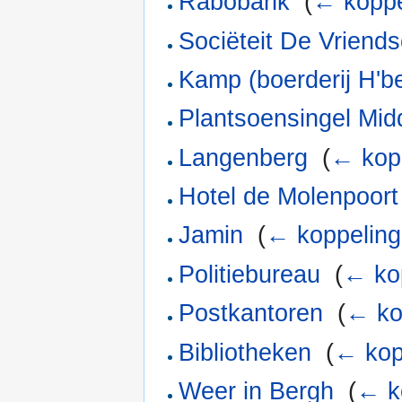
Rabobank
‎
(
← koppe
Sociëteit De Vriend
Kamp (boerderij H'b
Plantsoensingel Mi
Langenberg
‎
(
← kop
Hotel de Molenpoort
Jamin
‎
(
← koppelin
Politiebureau
‎
(
← ko
Postkantoren
‎
(
← ko
Bibliotheken
‎
(
← kop
Weer in Bergh
‎
(
← k