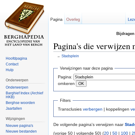
Pagina
Overleg
Lez
Bijdragen
Pagina's die verwijzen 
←
Stadsplein
Hoofdpagina
Ga naar:
navigatie
,
zoeken
Contact
Verwijzingen naar deze pagina
Hulp
Pagina:
Onderwerpen
omkeren
Onderwerpen
Barghief Index (Archief
HKB)
Filters
Berghse woorden
Jaartallen
Transclusies
verbergen
| koppelingen
ve
Wijzigingen
De volgende pagina's verwijzen naar
Stad
Nieuwe pagina's
Nieuwe bestanden
(vorige 50 | volgende 50) (
20
|
50
|
100
|
2