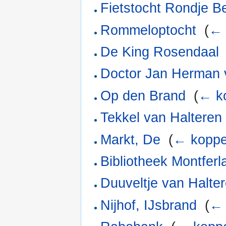
Fietstocht Rondje B
Rommeloptocht
‎
(
← 
De King Rosendaal
Doctor Jan Herman 
Op den Brand
‎
(
← k
Tekkel van Halteren
Markt, De
‎
(
← koppe
Bibliotheek Montferl
Duuveltje van Halte
Nijhof, IJsbrand
‎
(
← 