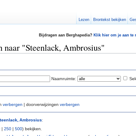
Lezen
Brontekst bekijken
Ges
Bijdragen aan Berghapedia?
Klik hier om je aan te
en naar "Steenlack, Ambrosius"
Naamruimte:
Sel
en
verbergen
| doorverwijzingen
verbergen
teenlack, Ambrosius
:
0
|
250
|
500
) bekijken.