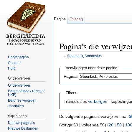
Pagina
Overleg
Pagina's die verwijz
←
Steenlack, Ambrosius
Hoofdpagina
Ga naar:
navigatie
,
zoeken
Contact
Verwijzingen naar deze pagina
Hulp
Pagina:
Onderwerpen
Onderwerpen
Barghief Index (Archief
Filters
HKB)
Berghse woorden
Transclusies
verbergen
| koppeling
Jaartallen
Wijzigingen
De volgende pagina's verwijzen naar
S
Nieuwe pagina's
(vorige 50 | volgende 50) (
20
|
50
|
10
Nieuwe bestanden