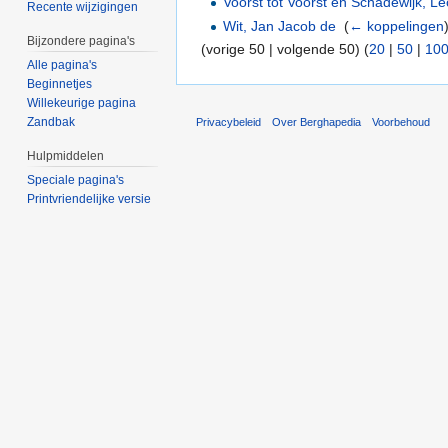
Voorst tot Voorst en Schadewijk, 
Recente wijzigingen
Wit, Jan Jacob de
‎
(
← koppelingen
Bijzondere pagina's
(vorige 50 | volgende 50) (
20
|
50
|
10
Alle pagina's
Beginnetjes
Willekeurige pagina
Zandbak
Privacybeleid
Over Berghapedia
Voorbehoud
Hulpmiddelen
Speciale pagina's
Printvriendelijke versie