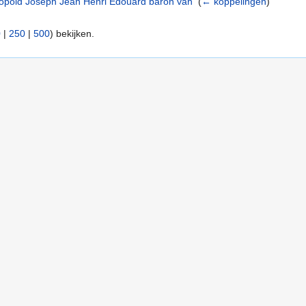
Leopold Joseph Jean Henri Edouard baron van
‎
(
← koppelingen
)
)
0
|
250
|
500
) bekijken.