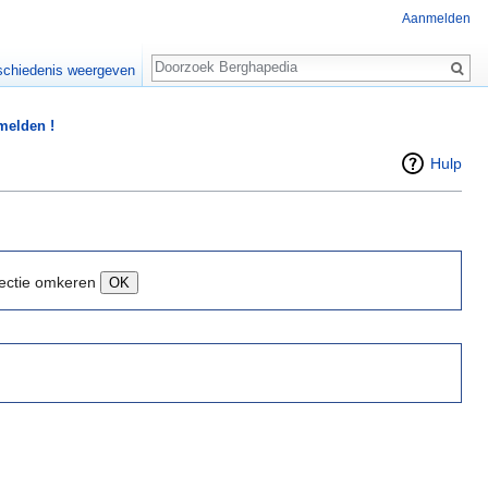
Aanmelden
Zoeken
chiedenis weergeven
 melden !
Hulp
ectie omkeren