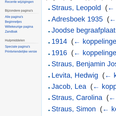
Recente wijzigingen
Straus, Leopold
‎
(
← 
Bijzondere pagina's
Alle pagina's
Adresboek 1935
‎
(
←
Beginnetjes
Willekeurige pagina
Joodse begraafplaat
Zandbak
1914
‎
(
← koppeling
Hulpmiddelen
Speciale pagina's
1916
‎
(
← koppeling
Printvriendelijke versie
Straus, Benjamin J
Levita, Hedwig
‎
(
← k
Jacob, Lea
‎
(
← kopp
Straus, Carolina
‎
(
←
Straus, Simon
‎
(
← k