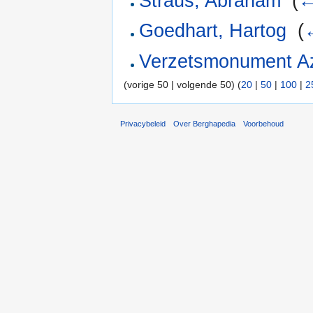
Straus, Abraham
‎
(
←
Goedhart, Hartog
‎
(
Verzetsmonument A
(vorige 50 | volgende 50) (
20
|
50
|
100
|
2
Privacybeleid
Over Berghapedia
Voorbehoud