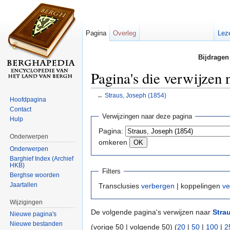
Pagina
Overleg
Lez
Bijdragen
Pagina's die verwijzen 
←
Straus, Joseph (1854)
Hoofdpagina
Ga naar:
navigatie
,
zoeken
Contact
Verwijzingen naar deze pagina
Hulp
Pagina:
Onderwerpen
omkeren
Onderwerpen
Barghief Index (Archief
HKB)
Filters
Berghse woorden
Jaartallen
Transclusies
verbergen
| koppelingen
ve
Wijzigingen
De volgende pagina's verwijzen naar
Stra
Nieuwe pagina's
Nieuwe bestanden
(vorige 50 | volgende 50) (
20
|
50
|
100
|
2