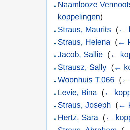
Naamlooze Vennoot
koppelingen
)
Straus, Maurits
‎
(
← 
Straus, Helena
‎
(
← k
Jacob, Sallie
‎
(
← ko
Strausz, Sally
‎
(
← k
Woonhuis T.066
‎
(
← 
Levie, Bina
‎
(
← kopp
Straus, Joseph
‎
(
← 
Hertz, Sara
‎
(
← kopp