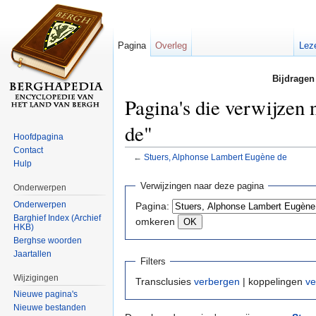
Pagina
Overleg
Lez
Bijdragen
Pagina's die verwijzen
de"
Hoofdpagina
Contact
←
Stuers, Alphonse Lambert Eugène de
Hulp
Ga naar:
navigatie
,
zoeken
Verwijzingen naar deze pagina
Onderwerpen
Onderwerpen
Pagina:
Barghief Index (Archief
omkeren
HKB)
Berghse woorden
Jaartallen
Filters
Wijzigingen
Transclusies
verbergen
| koppelingen
ve
Nieuwe pagina's
Nieuwe bestanden