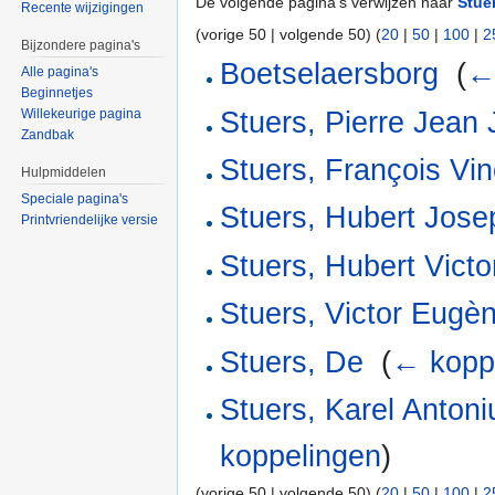
De volgende pagina's verwijzen naar
Stue
Recente wijzigingen
(vorige 50 | volgende 50) (
20
|
50
|
100
|
2
Bijzondere pagina's
Boetselaersborg
‎
(
←
Alle pagina's
Beginnetjes
Stuers, Pierre Jean
Willekeurige pagina
Zandbak
Stuers, François Vin
Hulpmiddelen
Speciale pagina's
Stuers, Hubert Jos
Printvriendelijke versie
Stuers, Hubert Victo
Stuers, Victor Eugè
Stuers, De
‎
(
← kopp
Stuers, Karel Anton
koppelingen
)
(vorige 50 | volgende 50) (
20
|
50
|
100
|
2