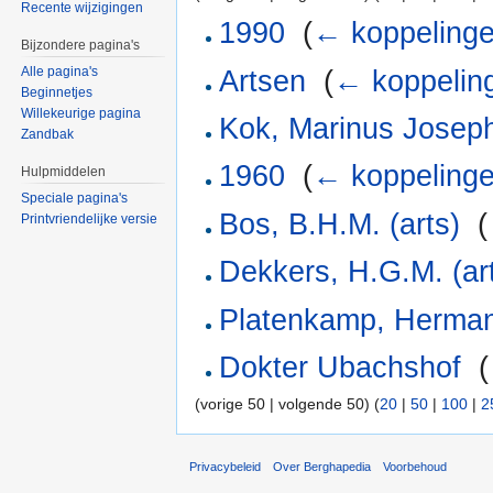
Recente wijzigingen
1990
‎
(
← koppeling
Bijzondere pagina's
Alle pagina's
Artsen
‎
(
← koppelin
Beginnetjes
Willekeurige pagina
Kok, Marinus Josep
Zandbak
1960
‎
(
← koppeling
Hulpmiddelen
Speciale pagina's
Bos, B.H.M. (arts)
‎
(
Printvriendelijke versie
Dekkers, H.G.M. (ar
Platenkamp, Herma
Dokter Ubachshof
‎
(
(vorige 50 | volgende 50) (
20
|
50
|
100
|
2
Privacybeleid
Over Berghapedia
Voorbehoud