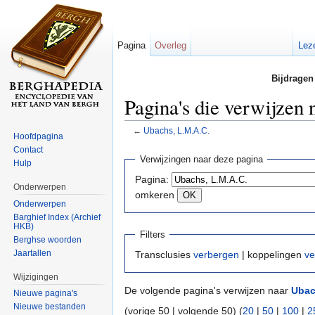
Pagina
Overleg
Lez
Bijdragen
Pagina's die verwijzen
←
Ubachs, L.M.A.C.
Hoofdpagina
Ga naar:
navigatie
,
zoeken
Contact
Verwijzingen naar deze pagina
Hulp
Pagina:
Onderwerpen
omkeren
Onderwerpen
Barghief Index (Archief
HKB)
Filters
Berghse woorden
Jaartallen
Transclusies
verbergen
| koppelingen
ve
Wijzigingen
De volgende pagina's verwijzen naar
Ubac
Nieuwe pagina's
Nieuwe bestanden
(vorige 50 | volgende 50) (
20
|
50
|
100
|
2