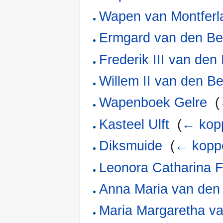
Wapen van Montferl
Ermgard van den Be
Frederik III van den
Willem II van den B
Wapenboek Gelre
‎
(
Kasteel Ulft
‎
(
← kop
Diksmuide
‎
(
← kopp
Leonora Catharina 
Anna Maria van den
Maria Margaretha v