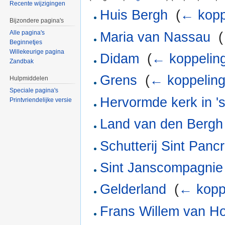
Recente wijzigingen
Huis Bergh
‎
(
← kopp
Bijzondere pagina's
Alle pagina's
Maria van Nassau
‎
(
Beginnetjes
Willekeurige pagina
Didam
‎
(
← koppelin
Zandbak
Grens
‎
(
← koppelin
Hulpmiddelen
Speciale pagina's
Hervormde kerk in '
Printvriendelijke versie
Land van den Bergh
Schutterij Sint Pancr
Sint Janscompagnie
Gelderland
‎
(
← kopp
Frans Willem van H