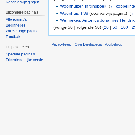
Recente wijzigingen
Woonhuizen in tijnsboek
‎
(
← koppeling
Bijzondere pagina's
Woonhuis T.38
(doorverwijspagina) ‎
(
←
Alle pagina's
Wennekes, Antonius Johannes Hendri
Beginnetjes
(vorige 50 | volgende 50) (
20
|
50
|
100
|
2
Willekeurige pagina
Zandbak
Privacybeleid
Over Berghapedia
Voorbehoud
Hulpmiddelen
Speciale pagina's
Printvriendelijke versie