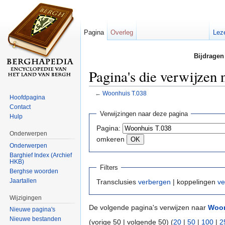
Pagina
Overleg
Lez
Bijdragen
Pagina's die verwijzen
←
Woonhuis T.038
Hoofdpagina
Ga naar:
navigatie
,
zoeken
Contact
Verwijzingen naar deze pagina
Hulp
Pagina:
Onderwerpen
omkeren
Onderwerpen
Barghief Index (Archief
HKB)
Filters
Berghse woorden
Jaartallen
Transclusies
verbergen
| koppelingen
ve
Wijzigingen
De volgende pagina's verwijzen naar
Woon
Nieuwe pagina's
Nieuwe bestanden
(vorige 50 | volgende 50) (
20
|
50
|
100
|
2