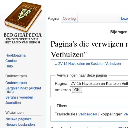
Pagina
Overleg
Lez
Bijdragen
Pagina's die verwijzen
Vethuizen"
Hoofdpagina
Contact
←
ZV 15 Havezaten en Kastelen Vethuizen
Hulp
Ga naar:
navigatie
,
zoeken
Verwijzingen naar deze pagina
Onderwerpen
Onderwerpen
Pagina:
Barghief Index (Archief
omkeren
HKB)
Berghse woorden
Jaartallen
Filters
Wijzigingen
Transclusies
verbergen
| koppelingen
ve
Nieuwe pagina's
Nieuwe bestanden