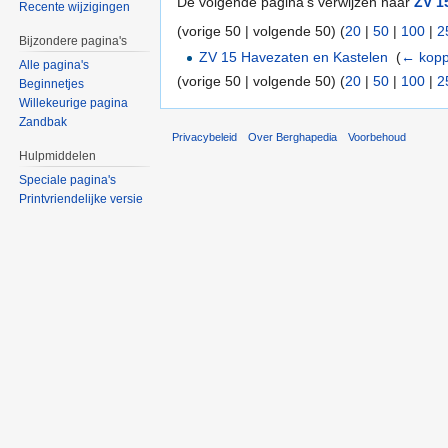
De volgende pagina's verwijzen naar
ZV 1
Recente wijzigingen
(vorige 50 | volgende 50) (
20
|
50
|
100
|
2
Bijzondere pagina's
ZV 15 Havezaten en Kastelen
‎
(
← kopp
Alle pagina's
(vorige 50 | volgende 50) (
20
|
50
|
100
|
2
Beginnetjes
Willekeurige pagina
Zandbak
Privacybeleid
Over Berghapedia
Voorbehoud
Hulpmiddelen
Speciale pagina's
Printvriendelijke versie